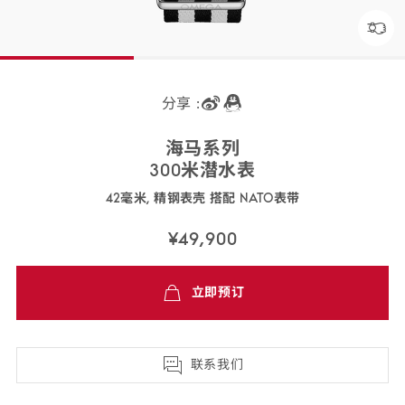
分享 :
海马
系列
300米潜
水表
42毫米, 精钢表壳 搭配 NATO
表带
210.32.42.20.01.005
¥49,900
免
立即预订
费
配
送,7
天
联系我们
退