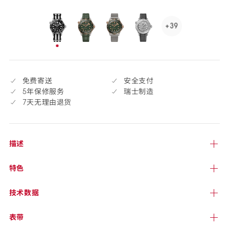
货
selected
+39
See
39
已
more,
选
click
择
to
免费寄送
安全支付
open.
5年保修服务
瑞士制造
7天无理由退货
描述
特色
技术
数据
表带