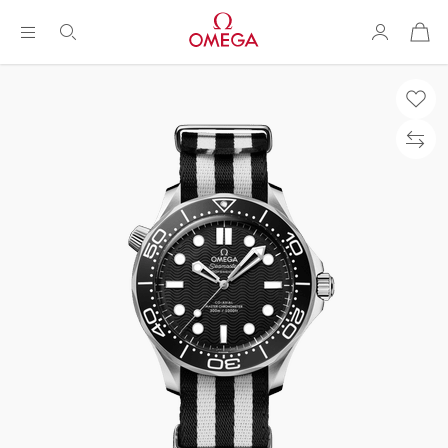
购
物
袋
Breadcrumb