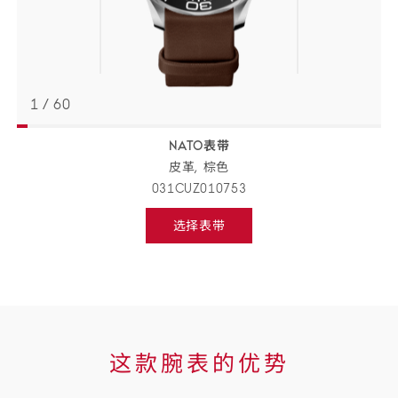
1
/
60
NATO表带
返回
BACK
皮革,
棕色
TO
PREVIOUS
031CUZ010753
STEP
表
选择表带
带
Select
strap,
详
go
to
情
next
step
这
这款腕表的优势
款