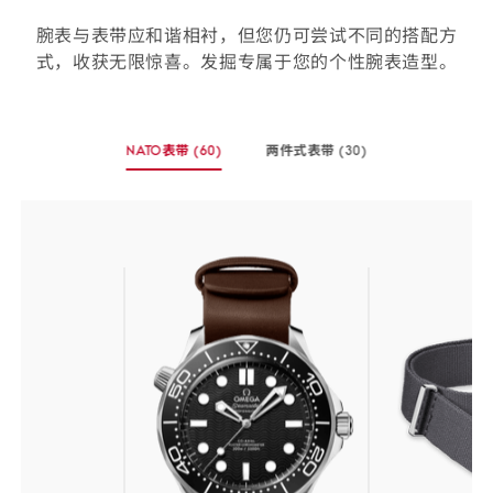
腕表与表带应和谐相衬，但您仍可尝试不同的搭配方
式，收获无限惊喜。发掘专属于您的个性腕表造型。
选
NATO表带
(60)
两件式表带
(30)
择
-
-
您
(60
(30
个
个
的
商
商
表
品)
品)
带