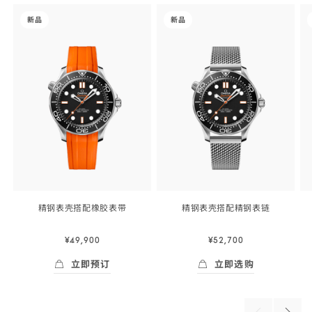
the end
-
-
-
of
新品
新品
product
海
海
list
马
马
<span
<span
class="nowrap">
class="nowrap">
系
系
列
列
</span>
</span>
42
42
毫
毫
米,
米,
精
精
精钢表壳搭配橡胶
表带
精钢表壳搭配精钢
表链
钢
钢
42
42
毫
毫
表
表
¥49,900
¥52,700
米,
米,
壳
壳
精
精
立即预订
立即选购
搭
搭
钢
钢
Skip to
立即预订
- 海马<span class="nowrap">系列</span>
立即选购
- 海马<span c
表
表
配
配
the
beginning
壳
壳
橡
精
of
搭
搭