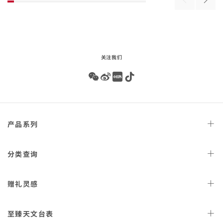
Previous
Next
product
胶
钢
配
配
products
produ
list
橡
精
表
表
胶
钢
带
链
表带
表链
-
-
210.32.42.20.01.006
210.30.42.20.01.018
-
关注我们
Wechat
Weibo
Redbook
Tiktok
Footer
产品
系列
navigation
天文台
腕表
分类
查询
星座
系列
女士
腕表
赠礼
灵感
300米潜
水表
男士
腕表
AQUA TERRA 150米
女士
好礼
腕表
至臻天文
台表
金表