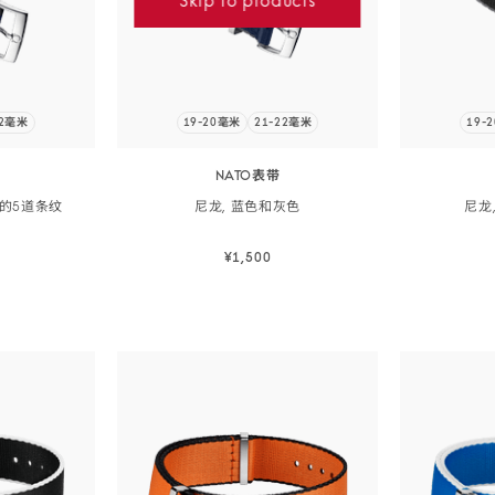
22毫米
19-20毫米
21-22毫米
19-
NATO表带
的5道
条纹
尼龙, 蓝色和
灰色
尼龙
¥1,500
购
立即选购
立即选购