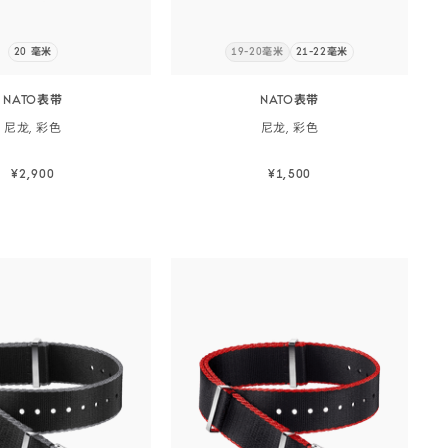
色
-
20 毫米
19-20毫米
21-22毫米
14739
031Z022055
立
即
订
NATO表带
NATO表带
阅
尼龙,
彩色
尼龙,
彩色
¥2,900
¥1,500
立即选购
立即选购
立即选购
立即选购