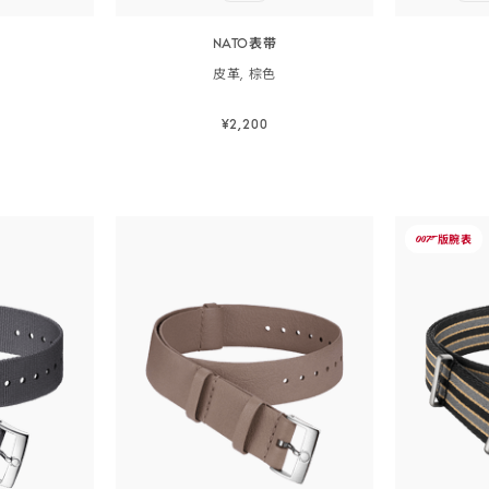
NATO表带
皮革,
棕色
¥2,200
购
立即选购
立即选购
-
版
腕表
007
NATO<sp
class="no
表
带
</span>
-
尼
龙,
彩