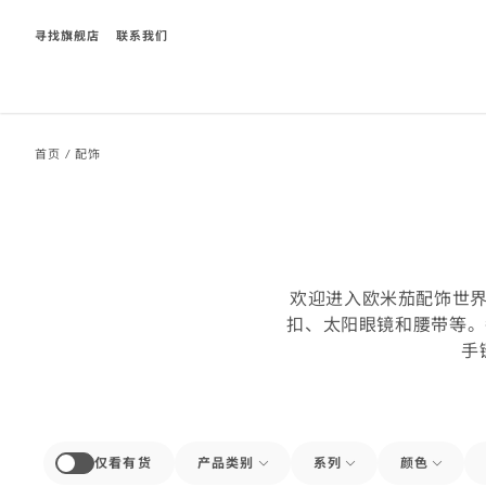
寻找旗舰店
联系我们
Breadcrumb
首页
/
配饰
:
all
欢迎进入欧米茄配饰世界
扣、太阳眼镜和腰带等。
products
手
仅看有货
产品类别
系列
颜色