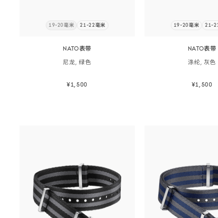
色
-
19-20毫米
21-22毫米
19-20毫米
21-
031Z022054
立
即
订
NATO表带
NATO表带
阅
尼龙,
绿色
涤纶,
灰色
¥1,500
¥1,500
立即选购
立即选
立即选购
立即选购