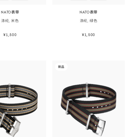
NATO表带
NATO表带
涤纶,
米色
涤纶,
绿色
¥1,500
¥1,500
立即选购
立即选购
立即选购
立即选购
-
新品
an
NATO<span
wrap">
class="nowrap">
表
带
</span>
-
尼
龙,
彩