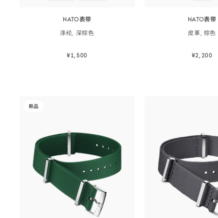
NATO表带
NATO表带
涤纶, 深
棕色
皮革,
棕色
¥1,500
¥2,200
立即选购
立即选
立即选购
立即选购
-
新品
NATO<span
class="nowrap">
表
带
</span>
-
尼
龙,
绿