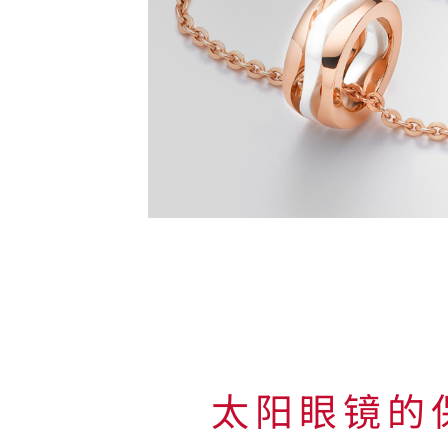
华
贵
珠
宝
的
保
养
太阳眼镜的