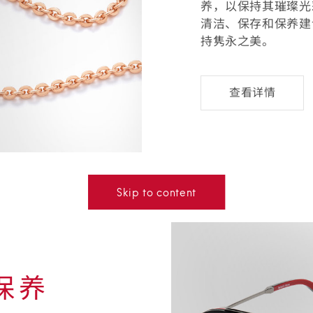
养，以保持其璀璨光
清洁、保存和保养建
持隽永之美。
华
查看详情
贵
珠
宝
的
保
养
-
Skip to content
保养