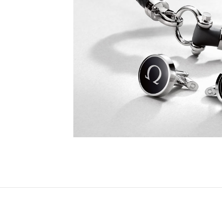
配
饰
的
保
养