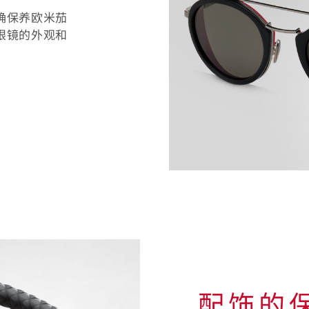
确保养欧米茄
眼镜的外观和
太
阳
眼
镜
的
保
养
配饰的