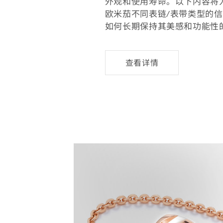
外观和使用寿命。以下内容将
欧米茄不同表链/表带类型的
如何长期保持其美感和功能性
查
查看详情
看
详
情