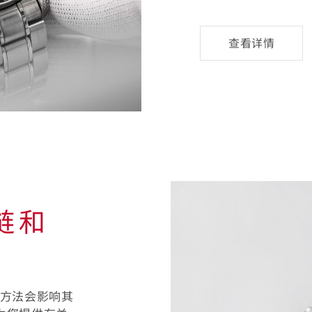
查
查看详情
看
详
情
链和
养方法会影响其