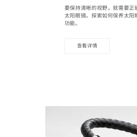
要保持清晰的视野，就需要正
太阳眼镜。探索如何保养太阳
功能。
太
查看详情
阳
眼
镜
的
保
养
-