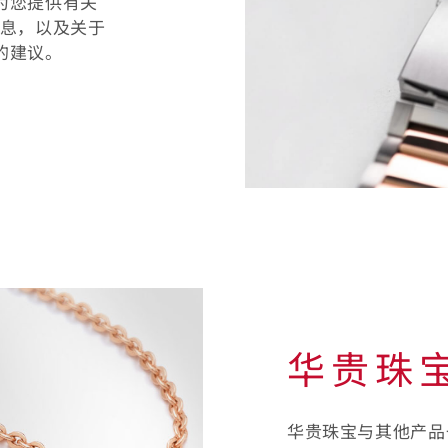
为您提供有关
保
信息，以及关于
的建议。
养
您
的
表
链
和
表
华贵珠
带
华贵珠宝与其他产品