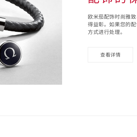
欧米茄配饰时尚雅致
得益彰。如果您的配
方式进行处理。
配
查看详情
饰
的
保
养
-