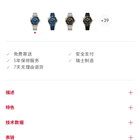
货
+39
See
39
已
more,
选
click
择
to
免费寄送
安全支付
open.
5年保修服务
瑞士制造
7天无理由退货
描述
特色
技术
数据
表链