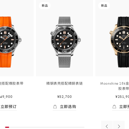
the end
-
-
of
新品
新品
product
海
海
list
马
马
<span
<span
owrap">
class="nowrap">
class="nowra
系
系
列
列
</span>
</span>
42
42
毫
毫
米,
米,
精
Moonshine
壳搭配橡胶
表带
精钢表壳搭配精钢
表链
Moonshine 1
钢
18K
42
胶
表
毫
42
表
金
49,900
¥52,700
¥251,9
米,
毫
壳
表
精
米,
立即预订
立即选购
立即
搭
壳
钢
Moonshine
Skip to
即预订
- 海马<span class="nowrap">系列</span> 42毫米, 精钢表壳
立即选购
- 海马<span class="nowrap
立即预订
表
18K
配
搭
the
beginning
壳
金
精
配
of
搭
表
Previous
Next
product