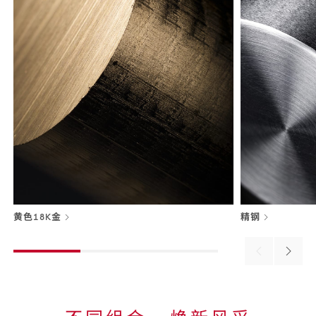
黄色18K金
精钢
Previous
Next
material
materi