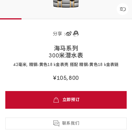
分享 :
海马
系列
300米潜
水表
42毫米, 精钢‑黄色18 k金表壳 搭配 精钢‑黄色18 k金
表链
210.20.42.20.03.001
¥105,800
免
立即预订
费
配
送,7
天
联系我们
退