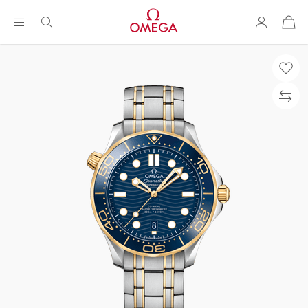
购
物
袋
Breadcrumb