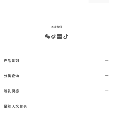
钢
橡
配
壳
products
produ
list
精
搭
表
胶
钢
配
链
表
表链
橡
-
带
胶
表带
2.20.01.006
210.30.42.20.01.018
-
关注我们
210.62.42.20
Wechat
Weibo
Redbook
Tiktok
Footer
产品
系列
navigation
天文台
腕表
分类
查询
星座
系列
女士
腕表
赠礼
灵感
300米潜
水表
男士
腕表
AQUA TERRA 150米
女士
好礼
腕表
至臻天文
台表
金表
海马系列传承
男士
好礼
表款