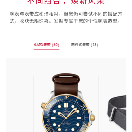
不同组合⁠，焕新风采
腕表与表带应和谐相衬，但您仍可尝试不同的搭配方
式，收获无限惊喜。发掘专属于您的个性腕表造型。
选
NATO表带
(60)
两件式表带
(28)
择
-
-
您
(60
(28
个
个
的
商
商
表
品)
品)
带