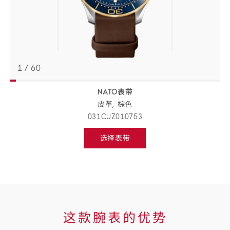
1
/
60
NATO表带
返回
BACK
皮革,
棕色
TO
PREVIOUS
031CUZ010753
STEP
表
选择表带
带
Select
strap,
详
go
to
情
next
step
这
这款腕表的优势