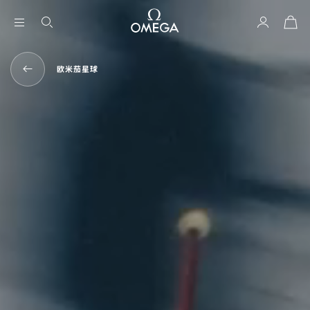
购
物
袋
欧米茄星球
返
回