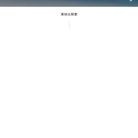
Pau
vid
滑动以探索
以精准计时见证巅峰时刻
每位运动员都怀揣着毕生梦想，秉持执着的信念和满腔
的热情努力超越自我。在奥运会与残奥会的赛场上，这
些梦想铸就着辉煌历史。正因如此，他们分秒必争，竞
逐胜利。自1932年以来，欧米茄作为正式计时，以其享
誉全球的精准计时和卓越创新技术，为这两大体育盛事
提供支持。以毫秒之差裁定金、银、铜牌的最终归属，
见证无数运动员职业生涯的巅峰时刻。