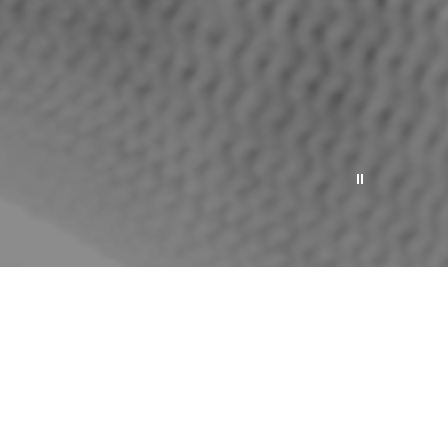
Pause
video