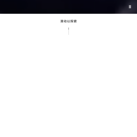
Pau
vid
滑动以探索
征服未知
欧米茄秉持先锋开拓精神，陪伴人类尽情探索广袤地球
与浩瀚太空。无论是潜入无垠深海、穿越极地冰原，亦
或陪伴宇航员踏上月球表面，欧米茄始终伴随人类最伟
大的探索征程，是无数探险家值得信赖的腕间之选。凭
借不断突破极限的探索精神，欧米茄陪伴人类好奇心的
每一次远征，提供性能卓越且可靠的装备支持。