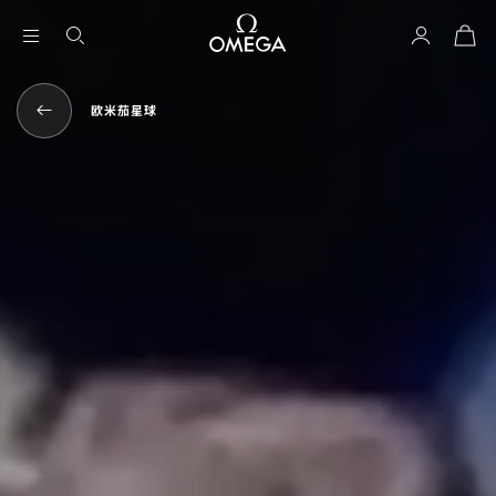
购
物
袋
欧米茄星球