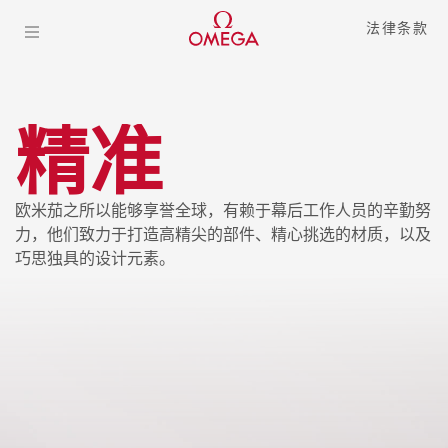
法律条款
从高精尖的
部件
、精心挑选的
材
探索
质
，到巧思独具的
设计元素
，欧
精准
米茄全方位地展现了品牌在
制表
工艺
上的不懈追求，正是这样持
欧米茄之所以能够享誉全球，有赖于幕后工作人员的辛勤努
力，他们致力于打造高精尖的部件、精心挑选的材质，以及
之以恒的精神，成就了欧米茄170
巧思独具的设计元素。
多年来的
卓越和美誉
。
“从最初的设计到腕表的成型，每一处细
节都是欧米茄用心打造和追求卓越的精
准呈现。”