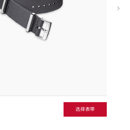
Next
strap
选择表带
Select
strap,
go
to