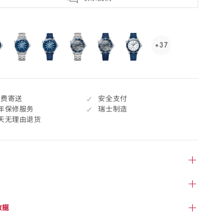
selected
+37
See
37
more,
click
to
免费寄送
安全支付
open.
年保修服务
瑞士制造
7天无理由退货
数据