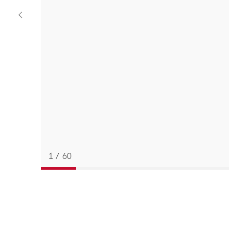
Previous
strap
1
/
60
返回
BACK
TO
PREVIOUS
STEP
表