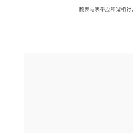
腕表与表带应和谐相衬
选
择
您
的
表
带