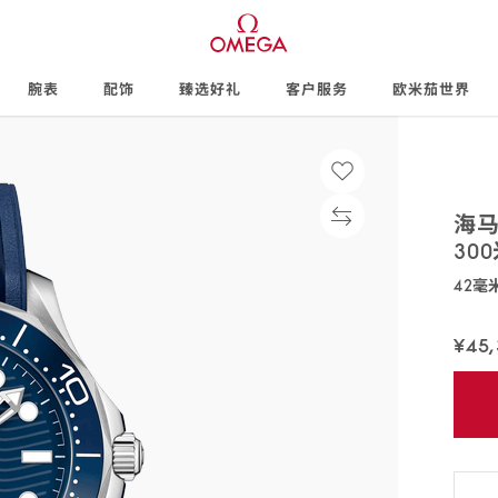
腕表
配饰
臻选好礼
客户服务
欧米茄世界
海
30
42毫
210.32
¥45
免
费
配
送,7
天