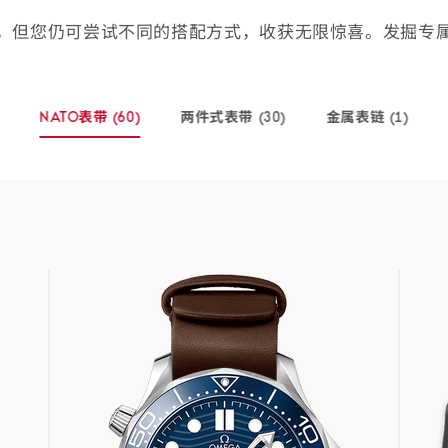
，但您仍可尝试不同的搭配方式，收获无限惊喜。发掘专
NATO表带
(60)
两件式表带
(30)
金属表链
(1)
-
-
-
(60
(30
(1
个
个
个
商
商
商
品)
品)
品)