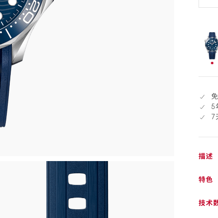
退
货
已
选
择
5
描述
特色
技术