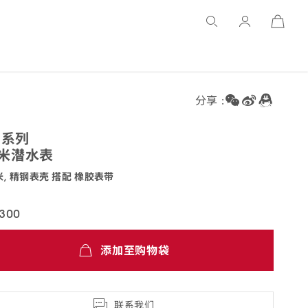
Open
Basket
分享 :
马
系列
0米潜
水表
米, 精钢表壳 搭配 橡胶
表带
.42.20.03.001
,300
添加至购物袋
联系我们