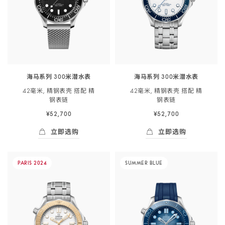
米
潜
<span
class="nowrap">
水
表
海马系列 300米潜水表
海马系列 300米潜水表
</span>
42毫米, 精钢表壳 搭配 精
42毫米, 精钢表壳 搭配 精
42
钢
表链
钢
表链
毫
¥52,700
¥52,700
米,
精
立即选购
立即选购
钢
立即选购
- 海马系列 300米潜<span class="nowrap">水
立即选购
- 海马系列 300
表
-
-
PARIS 20
24
SUMMER BLUE
壳
海
海
搭
马
马
配
系
系
精
列
列
钢
300
300