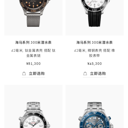
米
胶
带
潜
表
-
<span
带
210.92.42.20.01.001
class="nowrap">
-
水
210.92.44.20.01.003
表
海马系列 300米潜水表
海马系列 300米潜水表
</span>
42毫米, 钛金属表壳 搭配 钛
42毫米, 精钢表壳 搭配 橡
42
金属
表链
胶
表带
毫
¥81,300
¥45,300
米,
钛
立即选购
立即选购
金
立即选购
- 海马系列 300米潜<span class="nowrap">
立即选购
- 海马系列 300
属
表
壳
搭
配
钛
金