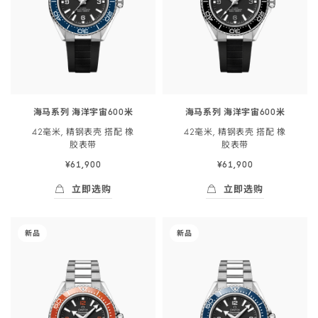
海
海
带
表
洋
洋
-
带
宇
宇
210.32.44.51.01.002
-
宙
宙
217.32.42.21.01.003
60<span
60<span
class="nowrap">0
class="nowrap">0
米
米
海马系列 海洋宇宙600米
海马系列 海洋宇宙600米
</span>
</span>
42毫米, 精钢表壳 搭配 橡
42毫米, 精钢表壳 搭配 橡
42
42
胶
表带
胶
表带
毫
毫
¥61,900
¥61,900
米,
米,
精
精
立即选购
立即选购
钢
钢
立即选购
- 海马系列 海洋宇宙60<span class="nowrap"
立即选购
- 海马系列 海洋宇
表
表
-
-
新品
新品
壳
壳
海
海
搭
搭
马
马
配
配
系
系
橡
橡
列
列
胶
胶
海
海