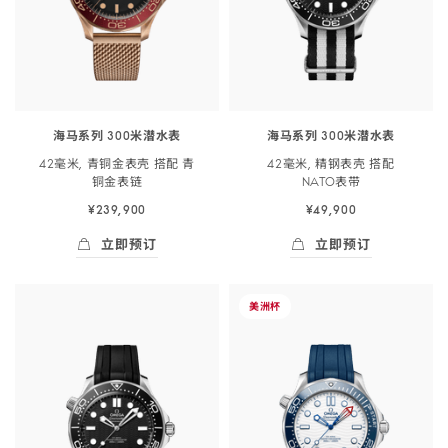
表
带
-
210.52.42.20.04.001
海马系列 300米潜水表
海马系列 300米潜水表
42毫米, 青铜金表壳 搭配 青
42毫米, 精钢表壳 搭配
铜金
表链
NATO
表带
¥239,900
¥49,900
立即预订
立即预订
立即预订
- 海马系列 300米潜<span class="nowrap">
立即预订
- 海马系列 300米
-
美
洲杯
海
马
系
列
300