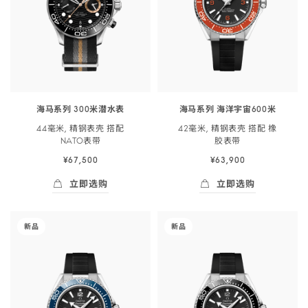
300
海
米
洋
潜
宇
<span
宙
class="nowrap">
60<span
水
class="nowrap">0
表
米
海马系列 300米潜水表
海马系列 海洋宇宙600米
</span>
</span>
44毫米, 精钢表壳 搭配
42毫米, 精钢表壳 搭配 橡
44
42
NATO
表带
胶
表带
毫
毫
¥67,500
¥63,900
米,
米,
精
精
立即选购
立即选购
钢
钢
立即选购
- 海马系列 300米潜<span class="nowrap">水
立即选购
- 海马系列 海洋宇
表
表
-
-
新品
新品
壳
壳
海
海
搭
搭
马
马
配
配
系
系
NATO
橡
列
列
表
胶