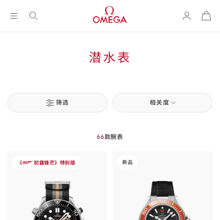
购
物
袋
Breadcrumb
我
潜水表
们
的
建
筛选
相关度
Toggle
(
0
filters
active
议
Products
filters)
list
66
款腕表
-
-
新品
《
初露锋芒》特
别版
007
海
海
马
马
系
系
列
列