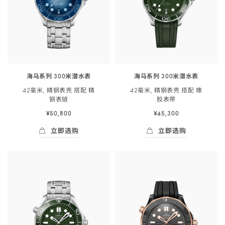
表
表
米
链
带
潜
-
-
<span
522.21.42.20.04.001
210.32.42.20.03.002
class="nowrap">
水
表
海马系列 300米潜水表
海马系列 300米潜水表
</span>
42毫米, 精钢表壳 搭配 精
42毫米, 精钢表壳 搭配 橡
42
钢
表链
胶
表带
毫
¥50,800
¥45,300
米,
精
立即选购
立即选购
钢
立即选购
- 海马系列 300米潜<span class="nowrap">水
立即选购
- 海马系列 300
表
壳
搭
配
精
钢