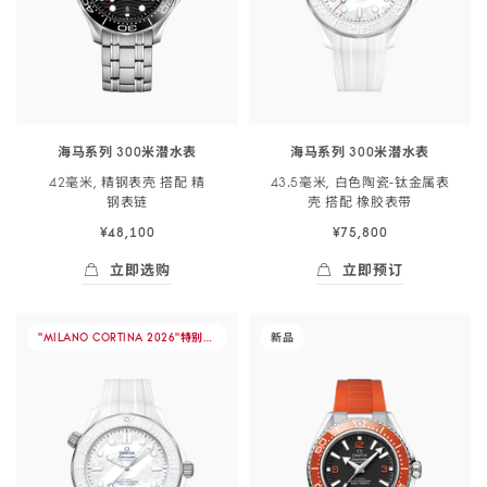
米
潜
<span
class="nowrap">
水
表
海马系列 300米潜水表
海马系列 300米潜水表
</span>
42毫米, 精钢表壳 搭配 精
43.5毫米, 白色陶瓷‑钛金属表
43.5
钢
表链
壳 搭配 橡胶
表带
毫
¥48,100
¥75,800
米,
白
立即选购
立即预订
色
立即选购
- 海马系列 300米潜<span class="nowrap">水
立即预订
- 海马系列 300
陶
-
-
"MILANO CORTINA 2026"特别版
腕表
新品
瓷-
海
海
钛
马
马
金
系
系
属
列
列
表
300
海
壳