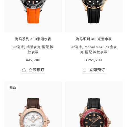
米
米
搭
带
潜
潜
配
-
<span
<span
橡
217.32.42.21.01.004
class="nowrap">
class="nowrap">
胶
水
水
表
表
表
带
海马系列 300米潜水表
海马系列 300米潜水表
</span>
</span>
-
42毫米, 精钢表壳 搭配 橡
42毫米, Moonshine 18K金表
42
42
522.92.44.20.04.001
胶
表带
壳 搭配 橡胶
表带
毫
毫
¥49,900
¥251,900
米,
米,
精
Moonshine
立即预订
立即预订
钢
18K
立即预订
- 海马系列 300米潜<span class="nowrap">水
立即预订
- 海马系列 300米
表
金
-
新品
壳
表
海
搭
壳
马
配
搭
系
橡
配
列
胶
橡
300
表
胶