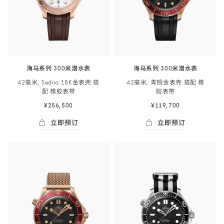
米
带
表
潜
-
带
<span
210.32.42.20.01.006
-
class="nowrap">
210.62.42.20.01.003
水
表
海马系列 300米潜水表
海马系列 300米潜水表
</span>
42毫米, Sedna 18K金表壳 搭
42毫米, 青铜金表壳 搭配 橡
42
配 橡胶
表带
胶
表带
毫
¥256,500
¥119,700
米,
Sedna
立即预订
立即预订
18K
立即预订
- 海马系列 300米潜<span class="nowrap">水
立即预订
- 海马系列 300
金
表
壳
搭
配
橡
胶