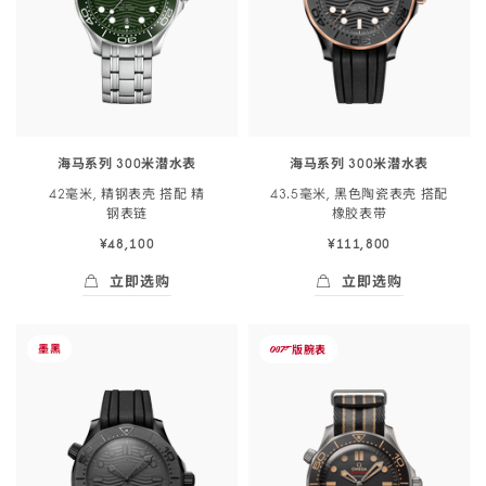
表
链
-
210.30.42.20.03.003
海马系列 300米潜水表
海马系列 300米潜水表
42毫米, 精钢表壳 搭配 精
43.5毫米, 黑色陶瓷表壳 搭配
钢
表链
橡胶
表带
¥48,100
¥111,800
立即选购
立即选购
立即选购
- 海马系列 300米潜<span class="nowrap">水
立即选购
- 海马系列 300
-
-
墨黑
版
腕表
007
海
海
马
马
系
系
列
列
300
300