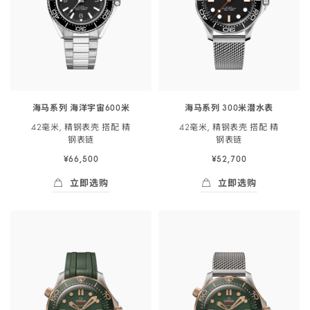
表
表
洋
米
链
链
宇
潜
-
-
宙
<span
217.30.42.21.01.003
217.30.42.21.01.002
60<span
class="nowrap">
class="nowrap">0
水
米
表
海马系列 海洋宇宙600米
海马系列 300米潜水表
</span>
</span>
42毫米, 精钢表壳 搭配 精
42毫米, 精钢表壳 搭配 精
42
42
钢
表链
钢
表链
毫
毫
¥66,500
¥52,700
米,
米,
精
精
立即选购
立即选购
钢
钢
立即选购
- 海马系列 海洋宇宙60<span class="nowrap"
立即选购
- 海马系列 300
表
表
壳
壳
搭
搭
配
配
精
精
钢
钢