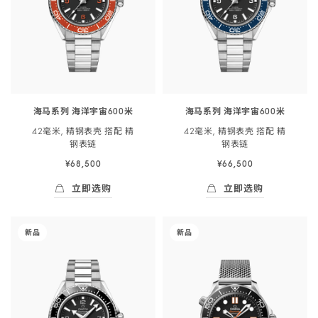
表
表
洋
洋
带
带
宇
宇
-
-
宙
宙
217.32.42.21.01.002
217.32.42.21.01.001
60<span
60<span
class="nowrap">0
class="nowrap">0
米
米
海马系列 海洋宇宙600米
海马系列 海洋宇宙600米
</span>
</span>
42毫米, 精钢表壳 搭配 精
42毫米, 精钢表壳 搭配 精
42
42
钢
表链
钢
表链
毫
毫
¥68,500
¥66,500
米,
米,
精
精
立即选购
立即选购
钢
钢
立即选购
- 海马系列 海洋宇宙60<span class="nowrap"
立即选购
- 海马系列 海洋宇
表
表
-
-
新品
新品
壳
壳
海
海
搭
搭
马
马
配
配
系
系
精
精
列
列
钢
钢
海
300