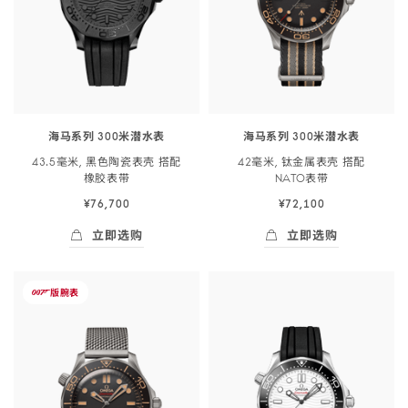
米
米
潜
潜
<span
<span
class="nowrap">
class="nowrap">
水
水
表
表
海马系列 300米潜水表
海马系列 300米潜水表
</span>
</span>
43.5毫米, 黑色陶瓷表壳 搭配
42毫米, 钛金属表壳 搭配
43.5
42
橡胶
表带
NATO
表带
毫
毫
¥76,700
¥72,100
米,
米,
黑
钛
立即选购
立即选购
色
金
立即选购
- 海马系列 300米潜<span class="nowrap">
立即选购
- 海马系列 300米
陶
属
-
版
腕表
瓷
表
007
海
表
壳
马
壳
搭
系
搭
配
列
配
NATO
300
橡
表