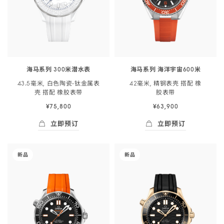
米
洋
搭
潜
宇
配
<span
宙
橡
class="nowrap">
60<span
胶
水
class="nowrap">0
表
表
米
带
海马系列 300米潜水表
海马系列 海洋宇宙600米
</span>
</span>
-
43.5毫米, 白色陶瓷‑钛金属表
42毫米, 精钢表壳 搭配 橡
43.5
42
522.92.44.20.04.002
壳 搭配 橡胶
表带
胶
表带
毫
毫
¥75,800
¥63,900
米,
米,
白
精
立即预订
立即预订
色
钢
立即预订
- 海马系列 300米潜<span class="nowrap">
立即预订
- 海马系列 海洋宇
陶
表
-
-
新品
新品
瓷-
壳
海
海
钛
搭
马
马
金
配
系
系
属
橡
列
列
表
胶
300
300
壳
表