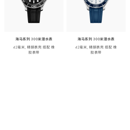
米
潜
<span
class="nowrap">
水
表
海马系列 300米潜水表
海马系列 300米潜水表
</span>
42毫米, 精钢表壳 搭配 橡
42毫米, 精钢表壳 搭配 橡
42
胶
表带
胶
表带
毫
¥49,900
¥49,900
米,
精
立即预订
立即预订
钢
立即预订
- 海马系列 300米潜<span class="nowrap">水
立即预订
- 海马系列 300
表
-
詹姆斯·邦德60周年纪念
腕表
壳
海
搭
马
配
系
橡
列
胶
300
表