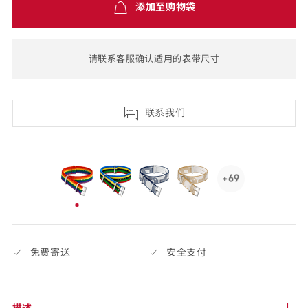
添加至购物袋
费
配
送,7
请联系客服确认适用的表带尺寸
天
退
货
联系我们
selected
+69
See
69
已
more,
选
click
择
to
免费寄送
安全支付
open.
描述