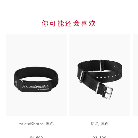
表
详
细
你可能还会喜欢
信
Skip to
息
the end
of
product
list
Velcro®brand,
黑色
尼龙,
黑色
¥1,500
¥1,500