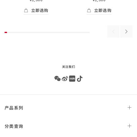
立即选购
立即选购
Skip to
立即选购
- NATO<span class="nowrap">表带</span> 
立即选购
- NATO<span 
the
beginning
of
Previous
Next
product
products
produ
list
关注我们
Wechat
Weibo
Redbook
Tiktok
Footer
产品
系列
navigation
天文台
腕表
分类
查询
星座
系列