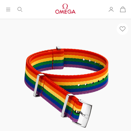
购
物
袋
Breadcrumb