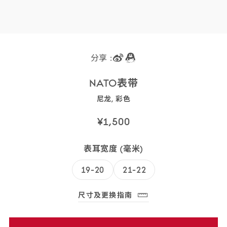
分享 :
NATO
表带
尼龙,
彩色
031CWZ011610
SKU
¥1,500
码:
031CWZ011610
表耳宽度 (毫米)
SKU
码:
19-20
21-22
031CWZ011610
尺寸及更换指南
(opens dialog)
免