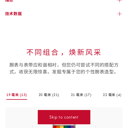
技术
数据
不同组合⁠，焕新风采
腕表与表带应和谐相衬，但您仍可尝试不同的搭配方
式，收获无限惊喜。发掘专属于您的个性腕表造型。
选
19 毫米
(13)
20 毫米
(21)
21 毫米
(17)
22 毫米
(4)
择
-
-
-
-
您
(13
(21
(17
(4
个
个
个
个
的
商
商
商
商
Skip to content
腕
品)
品)
品)
品)
表