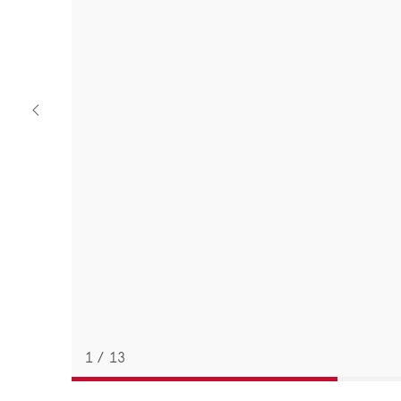
Previous
watch
1
/
13