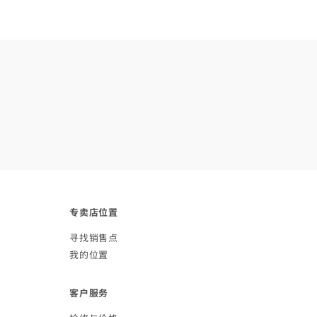
专卖店
位置
寻找销
售点
我的
位置
客户
服务