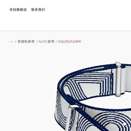
寻找旗舰店
联系我们
Breadcrumb
...
/
表链和表带
/
NATO表带
/
031Z019138W