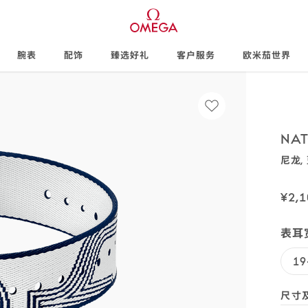
腕表
配饰
臻选好礼
客户服务
欧米茄世界
NA
尼龙,
031Z01
SKU
码:
¥2,1
031Z
表耳宽
SKU
码:
19
031Z
尺寸