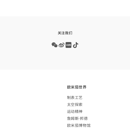
关注我们
Wechat
Weibo
Redbook
Tiktok
欧米茄
世界
制表
工艺
太空
探索
运动
精神
詹姆斯·
邦德
欧米茄博
物馆