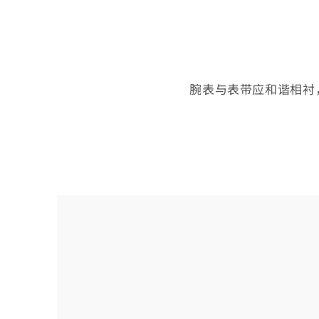
腕表与表带应和谐相衬
选
择
您
的
腕
表