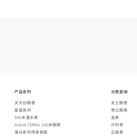
Footer
产品
系列
分类
查询
navigation
天文台
腕表
女士
腕表
星座
系列
男士
腕表
300米潜
水表
金表
AQUA TERRA 150米
腕表
计
时表
海马系列传承
表款
正
装表