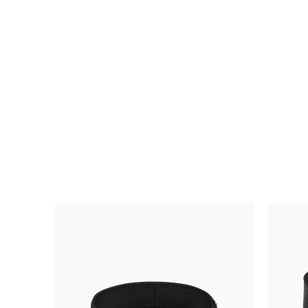
腕
表
详
细
信
息