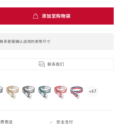
s dialog)
添加至购物袋
联系客服确认适用的表带尺寸
联系我们
selected
selected
+67
See
67
more,
click
to
免费寄送
安全支付
open.