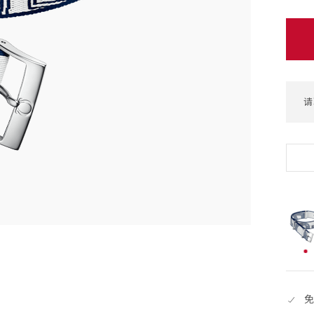
(open
免
费
配
送,7
天
请
退
货
已
选
择