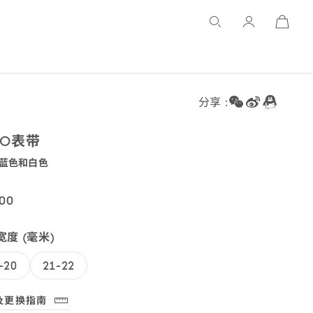
Open
Basket
分享 :
TO
表带
 蓝色和
白色
9138
00
019146
度 (毫米)
-20
21-22
019146
及更换指南