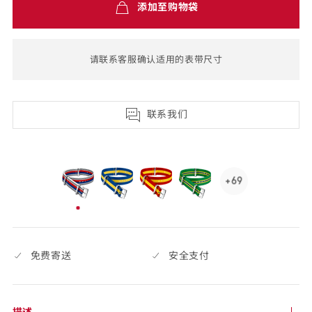
添加至购物袋
费
配
送,7
请联系客服确认适用的表带尺寸
天
退
货
联系我们
+69
See
69
已
more,
选
click
择
to
免费寄送
安全支付
open.
描述