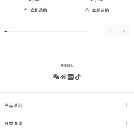
立即选购
立即选购
Skip to
立即选购
- NATO<span class="nowrap">表带</span> 
立即选购
- NATO<span 
the
beginning
of
Previous
Next
product
products
produ
list
关注我们
Wechat
Weibo
Redbook
Tiktok
Footer
产品
系列
navigation
天文台
腕表
分类
查询
星座
系列