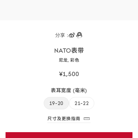
分享 :
NATO
表带
尼龙,
彩色
031CWZ010636
SKU
¥1,500
码:
031CWZ010638
表耳宽度 (毫米)
SKU
码:
19-20
21-22
031CWZ010638
尺寸及更换指南
(opens dialog)
免