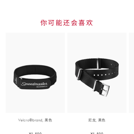
表
详
细
你可能还会喜欢
信
Skip to
息
the end
of
product
list
Velcro®brand,
黑色
尼龙,
黑色
¥1,500
¥1,500