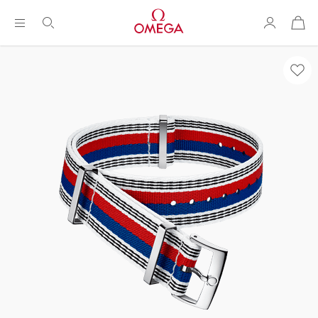
购
物
袋
Breadcrumb