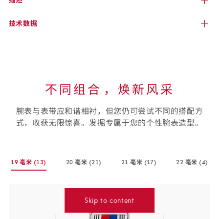
技术
数据
不同组合⁠，焕新风采
腕表与表带应和谐相衬，但您仍可尝试不同的搭配方
式，收获无限惊喜。发掘专属于您的个性腕表造型。
选
19 毫米
(13)
20 毫米
(21)
21 毫米
(17)
22 毫米
(4)
择
-
-
-
-
您
(13
(21
(17
(4
个
个
个
个
的
商
商
商
商
Skip to content
腕
品)
品)
品)
品)
表