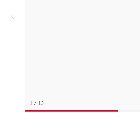
Previous
watch
1
/
13