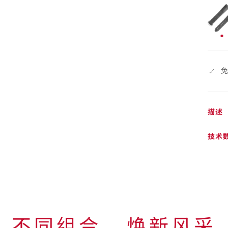
已
选
择
描述
技术
不同组合⁠，焕新风采