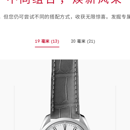
，但您仍可尝试不同的搭配方式，收获无限惊喜。发掘专
19 毫米
(13)
20 毫米
(21)
-
-
(13
(21
个
个
商
商
品)
品)