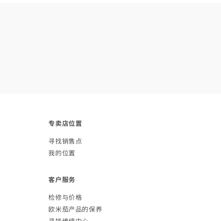
专卖店
位置
寻找销
售点
我的
位置
客户
服务
检修与
价格
欧米茄产品的
保养