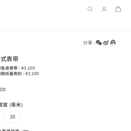
Open
Basket
分享 :
件式
表带
鳄鱼皮表带
:
¥3,100
精钢折叠
表扣
:
¥2,200
007463
UZ007463
00
16.33
度 (毫米)
20