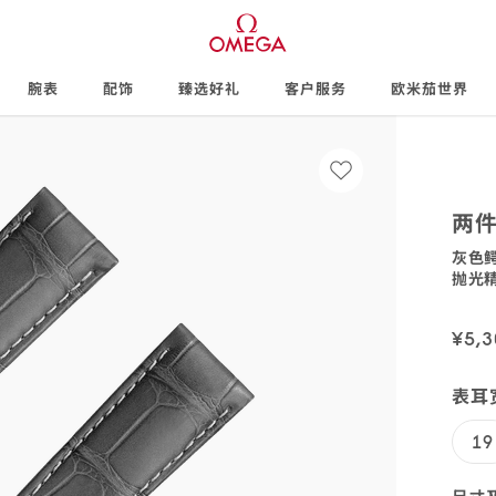
腕表
配饰
臻选好礼
客户服务
欧米茄世界
两
表
灰色
灰
耳
价
表
SKU
抛光
色
宽
格:
扣
价
032CUZ
码:
SKU
鳄
度:
材
格:
032C
码:
鱼
¥5,3
质:
9452.
皮
表
表耳宽
带，
搭
配
19
折
叠