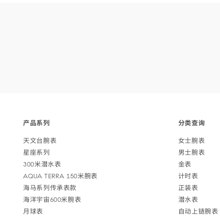
Footer
产品
系列
分类
查询
navigation
天文台
腕表
女士
腕表
星座
系列
男士
腕表
300米潜
水表
金表
AQUA TERRA 150米
腕表
计
时表
海马系列传承
表款
正
装表
海洋宇宙600米
腕表
潜
水表
月
球表
自动上链
腕表