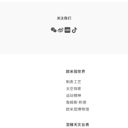
关注我们
Wechat
Weibo
Redbook
Tiktok
欧米茄
世界
制表
工艺
太空
探索
运动
精神
詹姆斯·
邦德
欧米茄博
物馆
至臻天文
台表