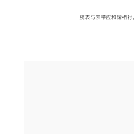
腕表与表带应和谐相衬
选
择
您
的
腕
表