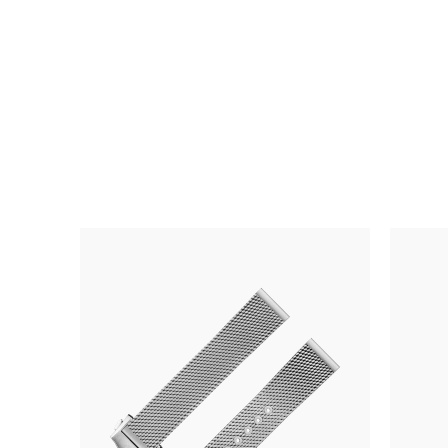
腕
表
详
细
信
息