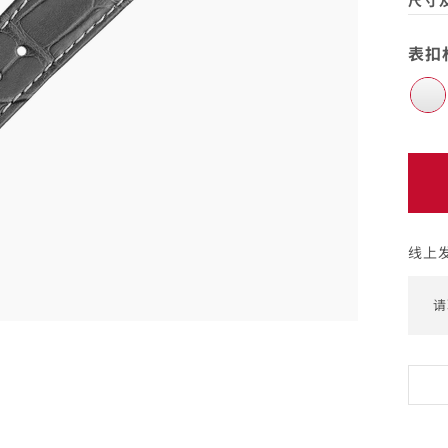
尺寸
表扣
(open
表扣
免
费
配
送,7
线上
天
退
请
货