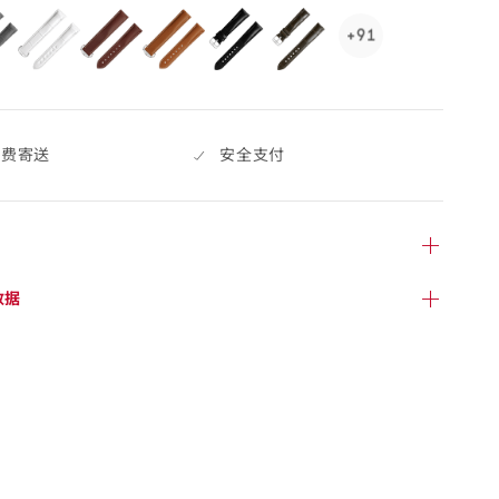
selected
+91
See
91
more,
click
to
免费寄送
安全支付
open.
数据