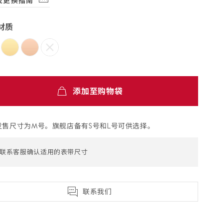
及更换指南
s dialog)
材质
添加至购物袋
发售尺寸为M号。旗舰店备有S号和L号可供选择。
联系客服确认适用的表带尺寸
联系我们