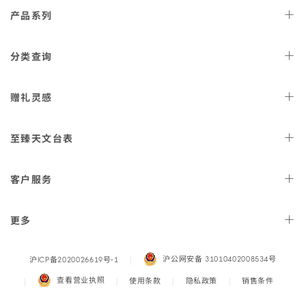
Footer
产品
系列
navigation
天文台
腕表
分类
查询
星座
系列
女士
腕表
赠礼
灵感
300米潜
水表
男士
腕表
AQUA TERRA 150米
女士
好礼
腕表
至臻天文
台表
金表
海马系列传承
男士
好礼
表款
计
认证
时表
客户
服务
海洋宇宙600米
佳节
好礼
腕表
正
查询
装表
结果
月
特工007的重要
检修与
球表
价格
装备
更多
潜
认证卡片扫描IPHONE应用
水表
程序
月之
查看所有款
欧米茄产品的
暗面
式
保养
自动上链
新闻发
布室
腕表
Legal
沪公网安备 3101040200853
4号
沪ICP备2020026619号
‑1
LADYMATIC
寻找维修
中心
腕表
Navigation
查看营业
执照
使用
条款
隐私
政策
销售
条件
碟飞
常见
系列
问题