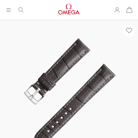
购
物
袋
Breadcrumb