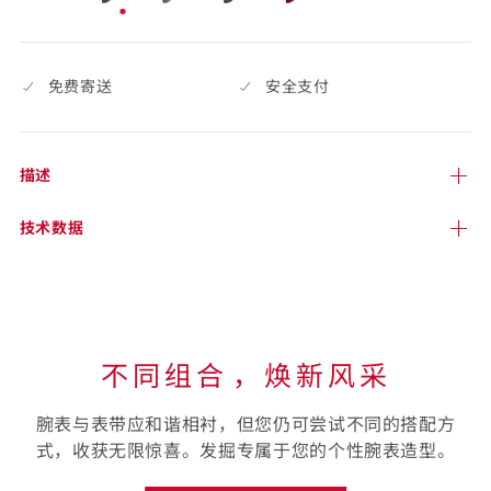
93
已
more,
选
click
择
to
免费寄送
安全支付
open.
描述
技术
数据
不同组合⁠，焕新风采
腕表与表带应和谐相衬，但您仍可尝试不同的搭配方
式，收获无限惊喜。发掘专属于您的个性腕表造型。