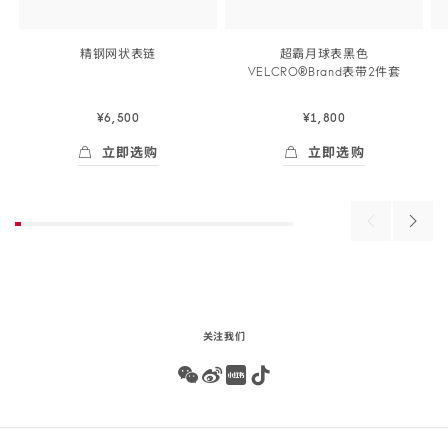
精钢网状
表链
超霸月球表黑色
VELCRO®Brand表带2
件套
¥6,500
¥1,800
立即选购
立即选购
Skip to
立即选购
- 两件式<span class="nowrap">表带</span>
立即选购
- 两件式<span 
the
beginning
of
Previous
Next
product
products
produ
list
关注我们
Wechat
Weibo
Redbook
Tiktok