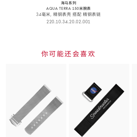
海马系列
AQUA TERRA 150米腕表
34毫米, 精钢表壳 搭配 精钢表链
220.10.34.20.02.001
腕
表
详
细
你可能还会喜欢
信
Skip to
息
the end
of
product
list