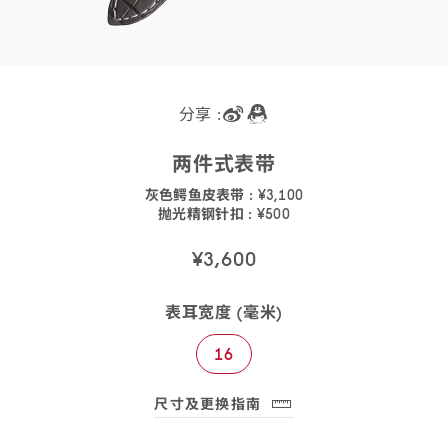
分享 :
两件式
表带
表
灰色鳄鱼皮表带
:
¥3,100
灰
耳
价
表
SKU
抛光精钢
针扣
:
¥500
色
宽
格:
扣
价
032CUZ007262
码:
SKU
鳄
度:
材
格:
032CUZ007262
码:
¥3,600
鱼
质:
9451.14.02
皮
表
表耳宽度 (毫米)
带，
搭
16
配
针扣
尺寸及更换指南
(opens dialog)