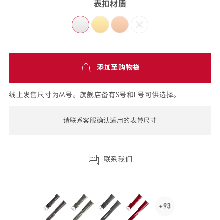
表扣材质
免
添加至购物袋
费
配
送,7
线上发售尺寸为M号。旗舰店备有S号和L号可供选择。
天
退
请联系客服确认适用的表带尺寸
货
联系我们
+93
See