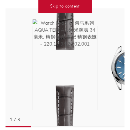
Skip to content
选
择
您
的
腕
表
1
/
8