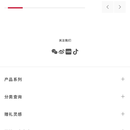
beginning
瓷
壳
皮
of
搭
搭
Previous
Next
product
表
配
配
products
produ
list
皮
皮
带
表带
表带
-
4.52.03.002
304.93.44.52.03.001
关注我们
Wechat
Weibo
Redbook
Tiktok
Footer
产品
系列
navigation
天文台
腕表
分类
查询
星座
系列
女士
腕表
赠礼
灵感
300米潜
水表
男士
腕表
AQUA TERRA 150米
女士
好礼
腕表