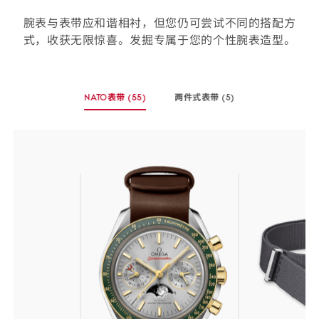
腕表与表带应和谐相衬，但您仍可尝试不同的搭配方
式，收获无限惊喜。发掘专属于您的个性腕表造型。
选
NATO表带
(55)
两件式表带
(5)
择
-
-
您
(55
(5
个
个
的
商
商
表
品)
品)
带