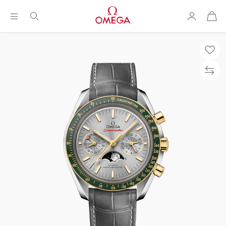
购
物
袋
Breadcrumb