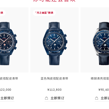
Skip to
the end
-
of
腕表
“月之幽蓝”
腕表
product
超
list
霸
<span
owrap">
class="nowrap">
系
列
</span>
44.25
毫
米,
蓝
瓷搭配皮
表带
蓝色陶瓷搭配皮
表带
精钢表壳搭
色
44.25
44.25
毫
毫
陶
122,000
¥112,800
¥90,6
米,
米,
瓷
蓝
精
立即预订
立即预订
立即
搭
色
钢
Skip to
即预订
- 超霸<span class="nowrap">系列</span> 44.25毫米, 蓝色
立即预订
- 超霸<span class="nowrap
立即选购
陶
表
配
the