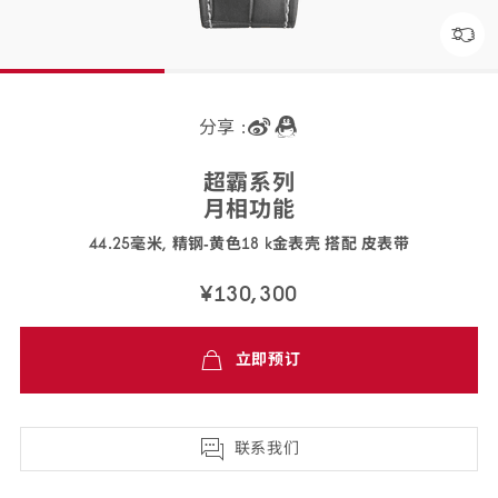
分享 :
超霸
系列
月相
功能
44.25毫米, 精钢‑黄色18 k金表壳 搭配 皮
表带
304.23.44.52.06.001
¥130,300
免
立即预订
费
配
送,7
天
联系我们
退