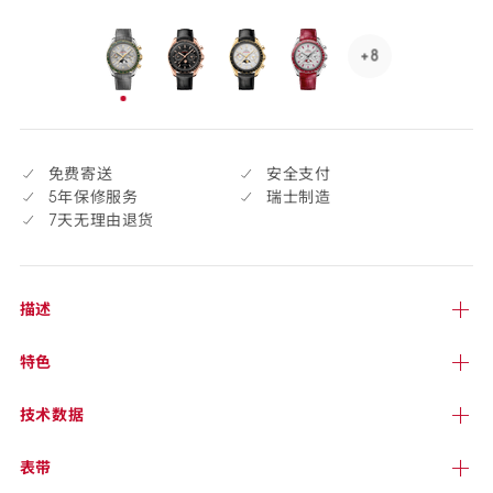
货
selected
+8
See
8
已
more,
选
click
择
to
免费寄送
安全支付
open.
5年保修服务
瑞士制造
7天无理由退货
描述
特色
技术
数据
表带