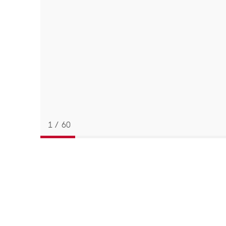
strap
1
/
60
返回
BACK
TO
PREVIOUS
STEP
表
带
详