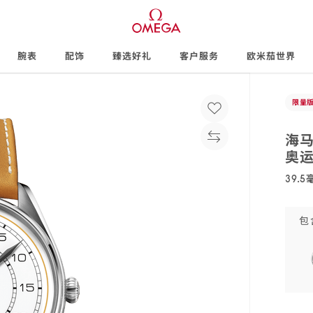
腕表
配饰
臻选好礼
客户服务
欧米茄世界
限量
海
奥
39.
522.32
包