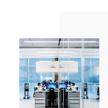
情
这
款
腕