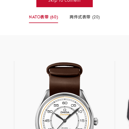
NATO表带
(60)
两件式表带
(20)
-
-
(60
(20
个
个
商
商
品)
品)