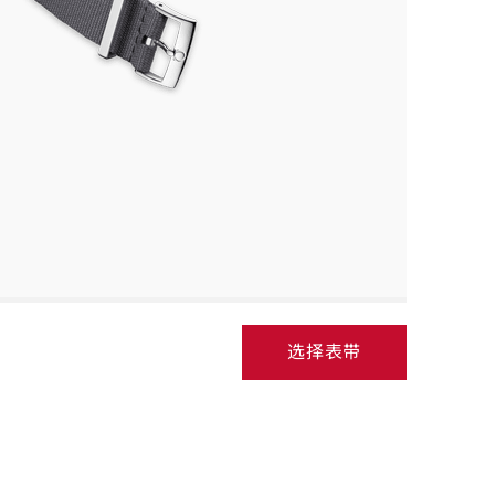
strap
选择表带
Select
strap,
go
to
next
step