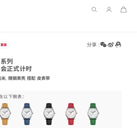
Open
Basket
分享 :
版
套装
马
系列
运会正式
计时
5毫米, 精钢表壳 搭配 皮
表带
.40.20.04.002
含以下腕表：