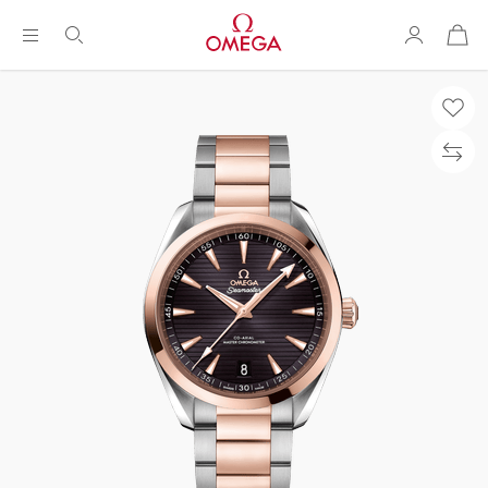
购
物
袋
Breadcrumb