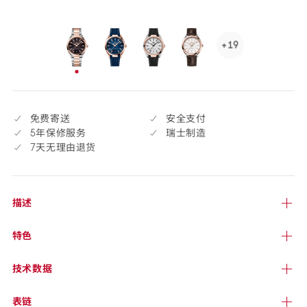
货
+19
See
19
已
more,
选
click
择
to
免费寄送
安全支付
open.
5年保修服务
瑞士制造
7天无理由退货
描述
特色
技术
数据
表链