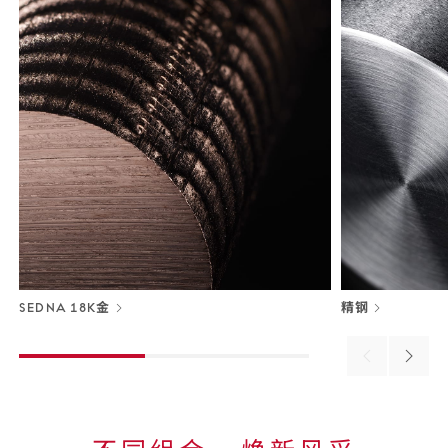
SEDNA 18K金
精钢
Previous
Next
material
materi