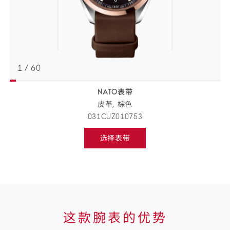
1
/
60
NATO表带
返回
BACK
皮革,
棕色
TO
PREVIOUS
031CUZ010753
STEP
表
选择表带
带
Select
strap,
详
go
to
情
next
step
这
这款腕表的优势