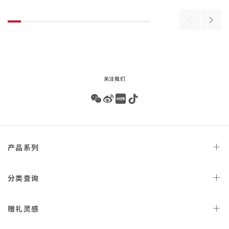
the
beginning
壳
壳
of
搭
搭
Previous
Next
product
配
配
products
produ
list
精
橡
钢
胶
表链
表带
关注我们
Wechat
Weibo
Redbook
Tiktok
Footer
产品
系列
navigation
天文台
腕表
分类
查询
星座
系列
女士
腕表
赠礼
灵感
300米潜
水表
男士
腕表