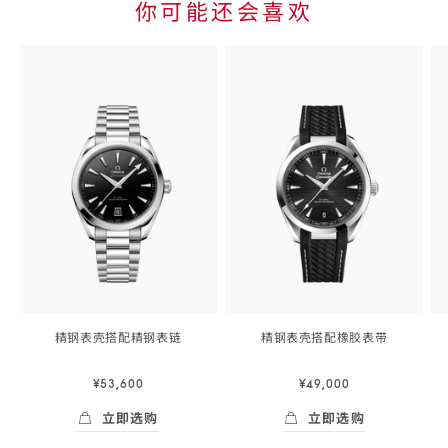
你可能还会喜欢
Skip to
the end
of
product
list
精钢表壳搭配精钢
表链
精钢表壳搭配橡胶
表带
41
41
毫
毫
¥53,600
¥49,000
米,
米,
精
精
立即选购
立即选购
钢
钢
Skip to
立即选购
- 海马<span class="nowrap">系列</span>
立即选购
- 海马<span c
表
表