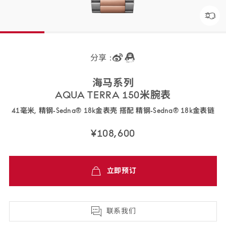
分享 :
海马
系列
AQUA TERRA 150米
腕表
41毫米, 精钢‑Sedna® 18k金表壳 搭配 精钢‑Sedna® 18k金
表链
220.20.41.21.06.001
¥108,600
免
立即预订
费
配
送,7
天
联系我们
退