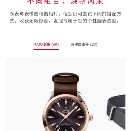
不同组合⁠，焕新风采
腕表与表带应和谐相衬，但您仍可尝试不同的搭配方
式，收获无限惊喜。发掘专属于您的个性腕表造型。
选
NATO表带
(60)
两件式表带
(20)
择
-
-
您
(60
(20
个
个
的
商
商
表
品)
品)
带