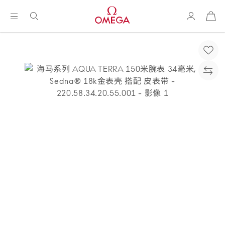
购
物
袋
Breadcrumb