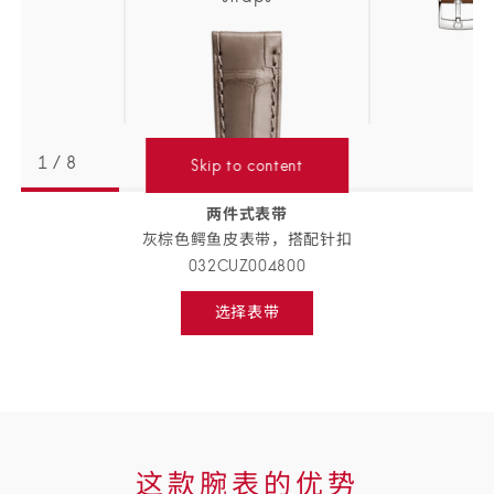
1
/
8
Skip to content
两件式表带
返回
BACK
灰棕色鳄鱼皮表带，搭配
针扣
TO
PREVIOUS
032CUZ004800
STEP
表
选择表带
带
Select
strap,
详
go
to
情
next
step
这
这款腕表的优势