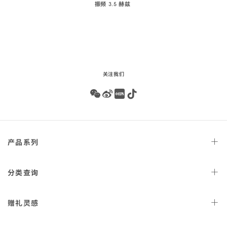
振频 3.5 赫兹
Play
audio
关注我们
Wechat
Weibo
Redbook
Tiktok
Footer
产品
系列
navigation
天文台
腕表
分类
查询
星座
系列
女士
腕表
赠礼
灵感
300米潜
水表
男士
腕表