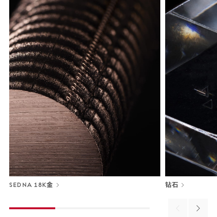
SEDNA 18K金
钻石
Previous
Next