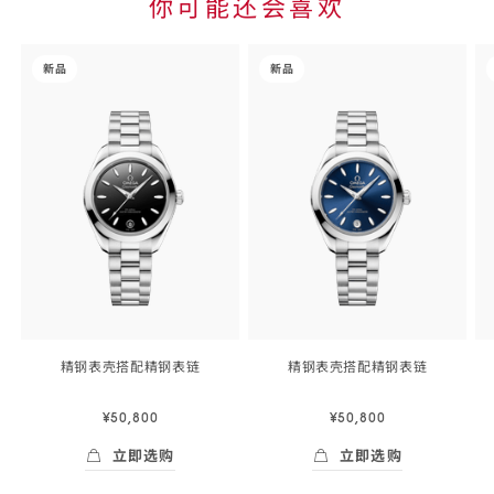
你可能还会喜欢
Skip to
the end
-
-
-
of
新品
新品
product
海
海
list
马
马
<span
<span
class="nowrap">
class="nowrap">
系
系
列
列
</span>
</span>
30
30
毫
毫
米,
米,
精
精
精钢表壳搭配精钢
表链
精钢表壳搭配精钢
表链
钢
钢
30
30
毫
毫
表
表
¥50,800
¥50,800
米,
米,
壳
壳
精
精
立即选购
立即选购
搭
搭
钢
钢
Skip to
立即选购
- 海马<span class="nowrap">系列</span>
立即选购
- 海马<span c
表
表
配
配
the