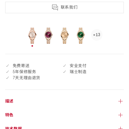
天
联系我们
退
货
selected
+13
See
13
已
more,
选
click
择
to
免费寄送
安全支付
open.
5年保修服务
瑞士制造
7天无理由退货
描述
特色
技术
数据