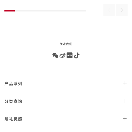
beginning
壳
壳
精
精
of
搭
搭
Previous
Next
product
钢
钢
配
配
products
produ
list
精
精
表
表
钢
钢
链
链
表链
表链
-
-
-
220.10.30.20.01.001
220.10.30.20.03.001
关注我们
Wechat
Weibo
Redbook
Tiktok
Footer
产品
系列
navigation
天文台
腕表
分类
查询
星座
系列
女士
腕表
赠礼
灵感
300米潜
水表
男士
腕表