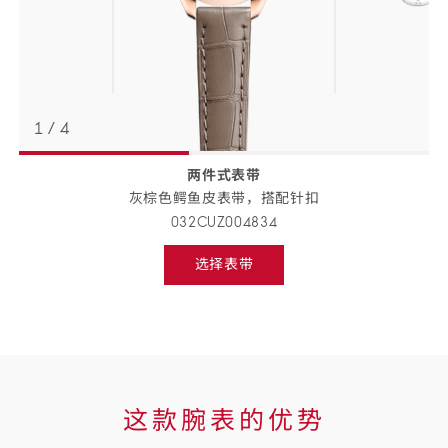
1
/
4
两件式表带
返回
BACK
灰棕色鳄鱼皮表带，搭配
针扣
TO
PREVIOUS
032CUZ004834
STEP
表
选择表带
带
Select
strap,
详
go
to
情
next
step
这
这款腕表的优势