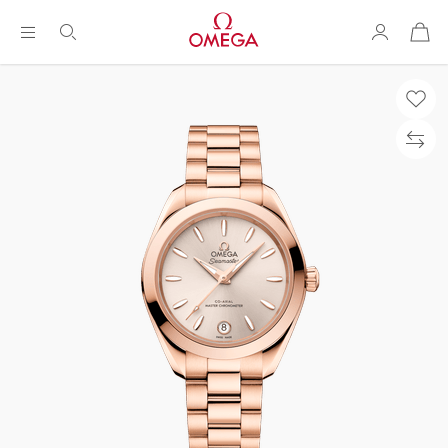
购
物
袋
Breadcrumb