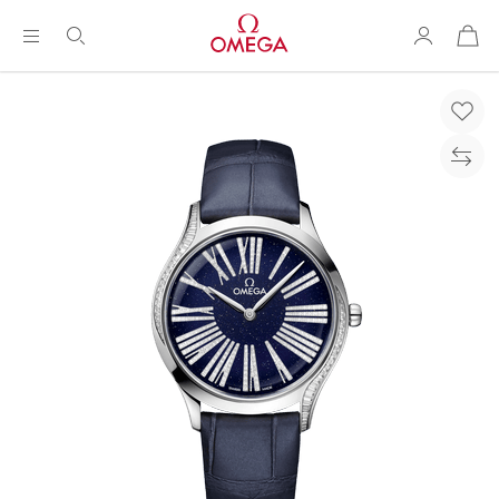
购
物
袋
Breadcrumb