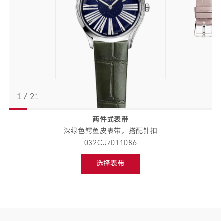
1
/
21
两件式表带
返回
BACK
深绿色鳄鱼皮表带，搭配
针扣
TO
PREVIOUS
032CUZ011086
STEP
表
选择表带
带
Select
strap,
详
go
to
情
next
step