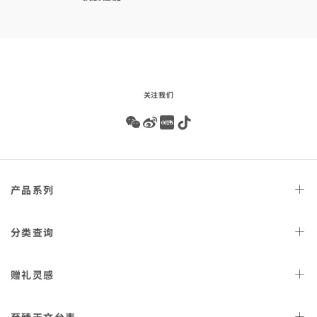
关注我们
Wechat
Weibo
Redbook
Tiktok
Footer
产品
系列
navigation
天文台
腕表
分类
查询
星座
系列
女士
腕表
赠礼
灵感
300米潜
水表
男士
腕表
AQUA TERRA 150米
女士
好礼
腕表