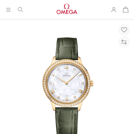
购
物
袋
Breadcrumb