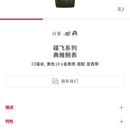
分享 :
碟飞
系列
典雅
腕表
30毫米, 黄色18 k金表壳 搭配 皮
表带
434.58.30.60.55.002
联系我们
描述
特色