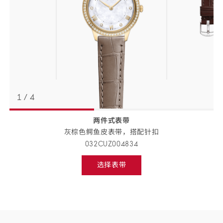
1
/
4
两件式表带
返回
BACK
灰棕色鳄鱼皮表带，搭配
针扣
TO
PREVIOUS
032CUZ004834
STEP
表
选择表带
带
Select
strap,
详
go
to
情
next
step