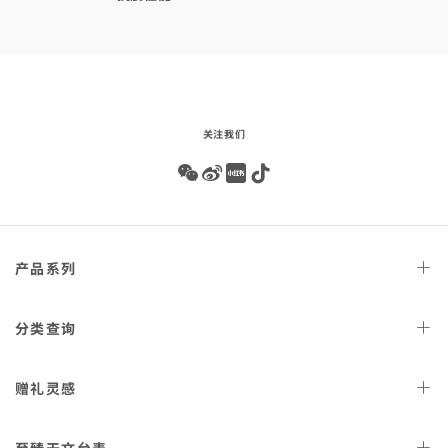
关注我们
Wechat
Weibo
Redbook
Tiktok
Footer
产品
系列
navigation
天文台
腕表
分类
查询
星座
系列
女士
腕表
赠礼
灵感
300米潜
水表
男士
腕表
AQUA TERRA 150米
女士
好礼
腕表