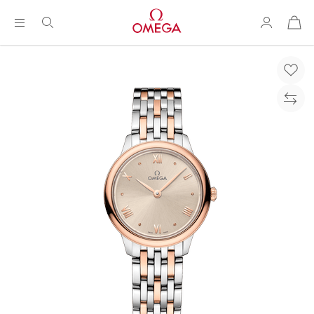
购
物
袋
Breadcrumb