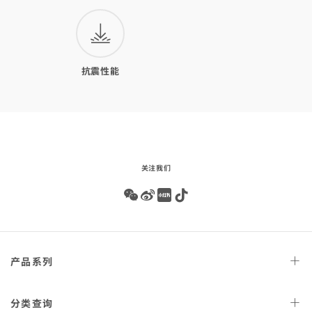
抗震性能
关注我们
Wechat
Weibo
Redbook
Tiktok
Footer
产品
系列
navigation
天文台
腕表
分类
查询