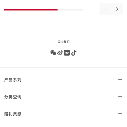
beginning
金
壳
of
表
搭
Previous
Next
product
壳
配
products
produ
list
搭
精
配
钢
精
表链
钢‑红
金
关注我们
表链
Wechat
Weibo
Redbook
Tiktok
Footer
产品
系列
navigation
天文台
腕表
分类
查询
星座
系列
女士
腕表
赠礼
灵感
300米潜
水表
男士
腕表