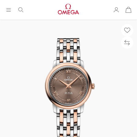
购
物
袋
Breadcrumb