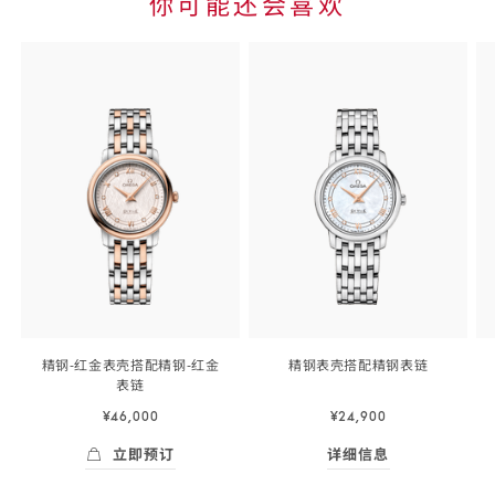
你可能还会喜欢
Skip to
the end
of
product
list
精钢‑红金表壳搭配精钢‑红金
精钢表壳搭配精钢
表链
表链
27.4
27.4
毫
¥46,000
¥24,900
毫
米,
米,
精
立即预订
详细信息
精
钢
Skip to
立即预订
- 碟飞<span class="nowrap">系列</span>
详细信息
- 碟飞<span 
钢‑红
表
the