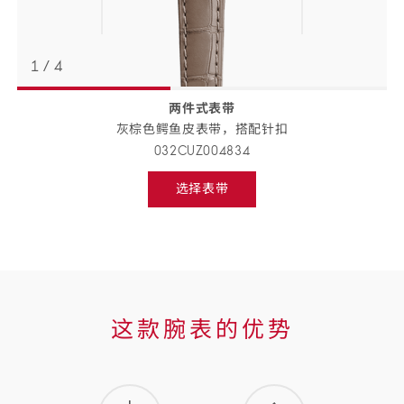
1
/
4
两件式表带
返回
BACK
灰棕色鳄鱼皮表带，搭配
针扣
TO
PREVIOUS
032CUZ004834
STEP
表
选择表带
带
Select
strap,
详
go
to
情
next
step
这
这款腕表的优势
款
腕