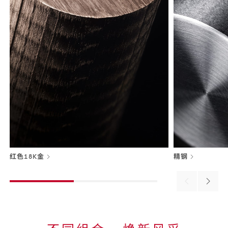
红色18K金
精钢
Previous
Next
material
materi