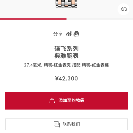
分享 :
碟飞
系列
典雅
腕表
27.4毫米, 精钢‑红金表壳 搭配 精钢‑红金
表链
424.20.27.60.13.001
¥42,300
免
添加至购物袋
费
配
送,7
天
联系我们
退