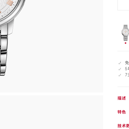
天
退
货
sele
已
选
择
5
描述
特色
技术