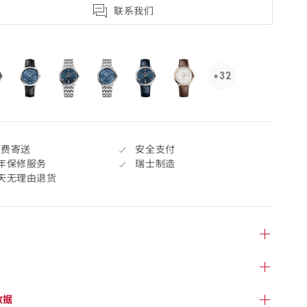
联系我们
cted
+32
See
32
more,
click
to
免费寄送
安全支付
open.
年保修服务
瑞士制造
7天无理由退货
数据