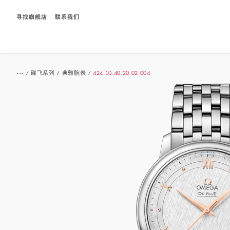
寻找旗舰店
联系我们
Breadcrumb
...
/
碟飞系列
/
典雅腕表
/
424.10.40.20.02.004