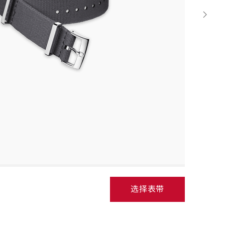
Next
strap
选择表带
Select
strap,
go
to