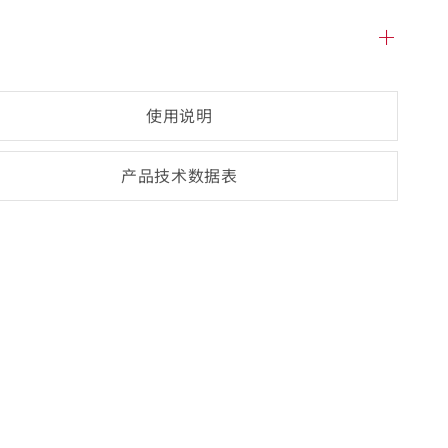
使用说明
产品技术数
据表
(opens
PDF-
document)