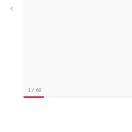
Previous
strap
1
/
60
返回
BACK
TO
PREVIOUS
STEP
表