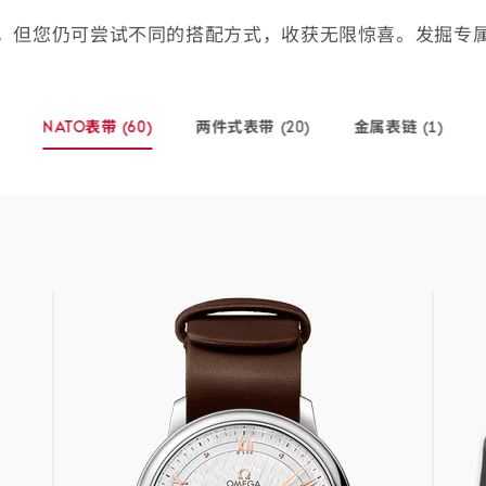
，但您仍可尝试不同的搭配方式，收获无限惊喜。发掘专
NATO表带
(60)
两件式表带
(20)
金属表链
(1)
-
-
-
(60
(20
(1
个
个
个
商
商
商
品)
品)
品)