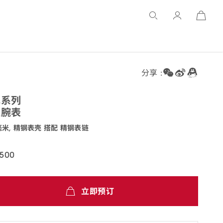
Open
Basket
分享 :
飞
系列
雅
腕表
5毫米, 精钢表壳 搭配 精钢
表链
.40.20.02.004
,500
立即预订