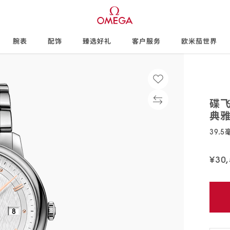
腕表
配饰
臻选好礼
客户服务
欧米茄世界
碟
典
39.
424.10
¥30
免
费
配
送,7