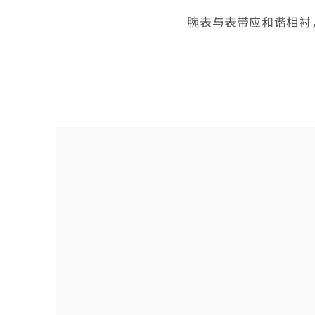
腕表与表带应和谐相衬
选
择
您
的
表
带