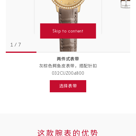
Skip to content
1
/
7
两件式表带
返回
BACK
灰棕色鳄鱼皮表带，搭配
针扣
TO
PREVIOUS
032CUZ004800
STEP
表
选择表带
带
Select
strap,
详
go
to
情
next
step
这
这款腕表的优势