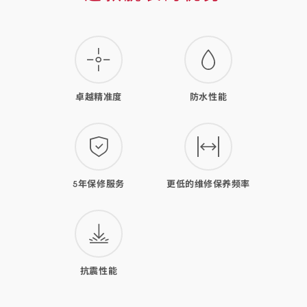
款
腕
表
的
卓越精准度
防水性能
优
势
5年保修服务
更低的维修保养频率
抗震性能