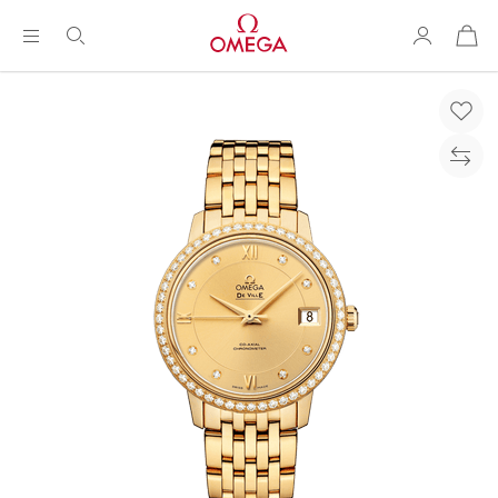
购
物
袋
Breadcrumb