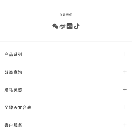
关注我们
Wechat
Weibo
Redbook
Tiktok
Footer
产品
系列
navigation
天文台
腕表
分类
查询
星座
系列
女士
腕表
赠礼
灵感
300米潜
水表
男士
腕表
AQUA TERRA 150米
女士
好礼
腕表
至臻天文
台表
金表
海马系列传承
男士
好礼
表款
计
认证
时表
客户
服务
海洋宇宙600米
佳节
好礼
腕表