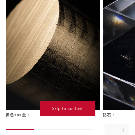
Skip to content
黄色18K金
钻石
Previous
Next