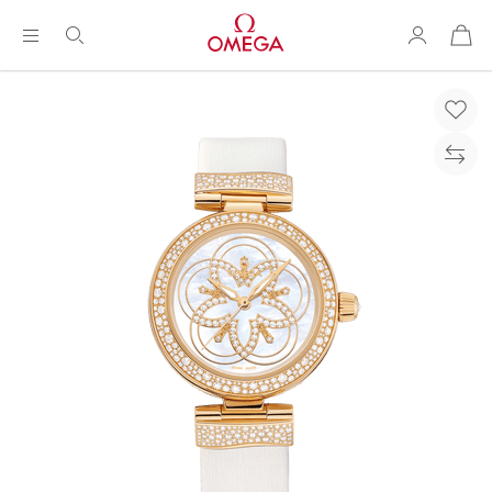
购
物
袋
Breadcrumb