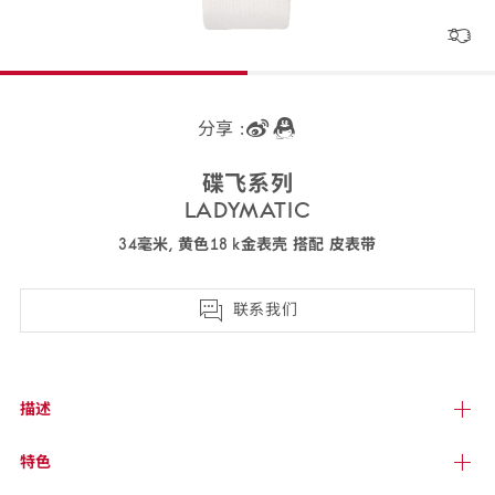
分享 :
碟飞
系列
LADYMAT
IC
34毫米, 黄色18 k金表壳 搭配 皮
表带
425.67.34.20.55.005
联系我们
描述
特色