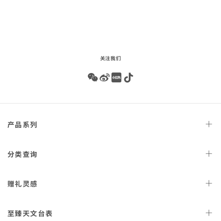
audio
关注我们
Wechat
Weibo
Redbook
Tiktok
Footer
产品
系列
navigation
天文台
腕表
分类
查询
星座
系列
女士
腕表
赠礼
灵感
300米潜
水表
男士
腕表
AQUA TERRA 150米
女士
好礼
腕表
至臻天文
台表
金表