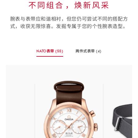
不同组合⁠，焕新风采
腕表与表带应和谐相衬，但您仍可尝试不同的搭配方
式，收获无限惊喜。发掘专属于您的个性腕表造型。
选
NATO表带
(55)
两件式表带
(4)
择
-
-
您
(55
(4
个
个
的
商
商
表
品)
品)
带