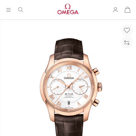
购
物
袋
Breadcrumb