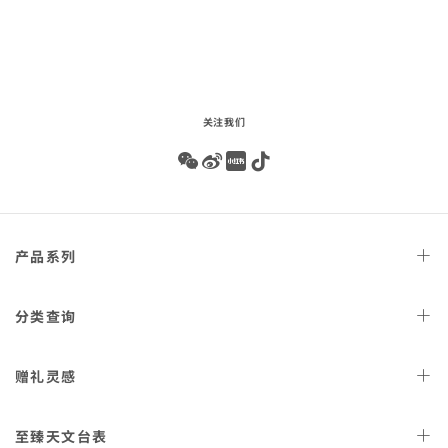
audio
关注我们
Wechat
Weibo
Redbook
Tiktok
Footer
产品
系列
navigation
天文台
腕表
分类
查询
星座
系列
女士
腕表
赠礼
灵感
300米潜
水表
男士
腕表
AQUA TERRA 150米
女士
好礼
腕表
至臻天文
台表
金表