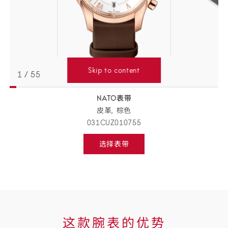
Skip to content
1
/
55
NATO表带
返回
BACK
皮革,
棕色
TO
PREVIOUS
031CUZ010755
STEP
表
选择表带
带
Select
strap,
详
go
to
情
next
step
这
这款腕表的优势