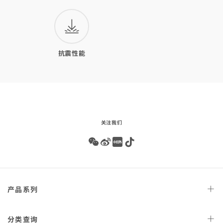
抗震性能
关注我们
Wechat
Weibo
Redbook
Tiktok
Footer
产品
系列
navigation
天文台
腕表
分类
查询