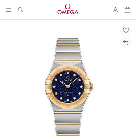
购
物
袋
Breadcrumb