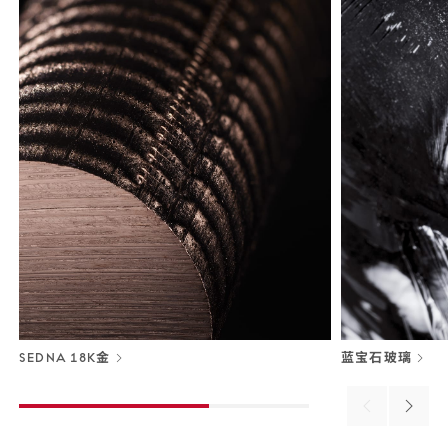
SEDNA 18K金
蓝宝石玻璃
Previous
Next
material
materi