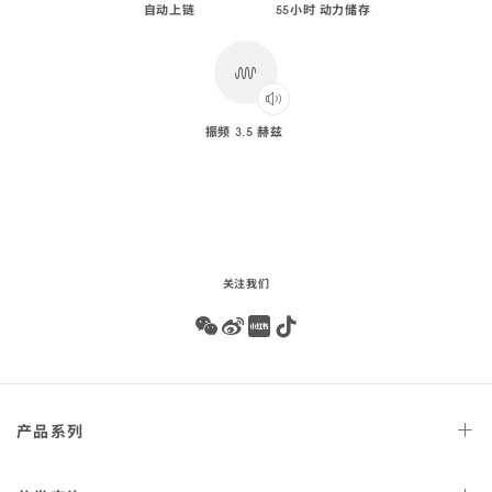
自动上链
55小时 动力储存
振频 3.5 赫兹
Play
audio
关注我们
Wechat
Weibo
Redbook
Tiktok
Footer
产品
系列
navigation
天文台
腕表