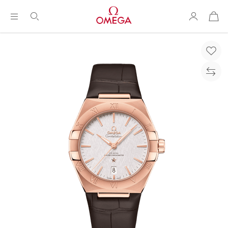
购
物
袋
Breadcrumb