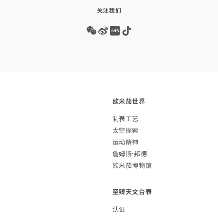
关注我们
Wechat
Weibo
Redbook
Tiktok
欧米茄
世界
制表
工艺
太空
探索
运动
精神
詹姆斯·
邦德
欧米茄博
物馆
至臻天文
台表
认证