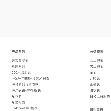
Footer
产品
系列
分类
查询
navigation
天文台
腕表
女士
腕表
星座
系列
男士
腕表
300米潜
水表
金表
AQUA TERRA 150米
腕表
计
时表
海马系列传承
表款
正
装表
海洋宇宙600米
腕表
潜
水表
月
球表
自动上链
腕表
月之
暗面
LADYMATIC
腕表
赠礼
灵感