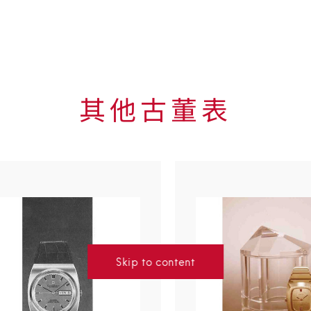
其他古董表
Skip to
the end
of
product
list
Skip to content