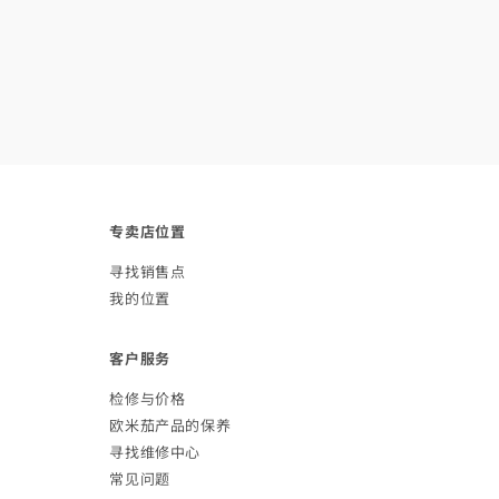
专卖店
位置
寻找销
售点
我的
位置
客户
服务
检修与
价格
欧米茄产品的
保养
寻找维修
中心
常见
问题