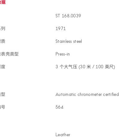
数据
ST 168.00
39
系列
19
71
材质
Stainless ste
el
表表壳
类型
Press‑
in
深度
3 个大气压 (30 米 / 100 英
尺)
类型
Automatic chronometer certifi
ed
编号
5
64
Leath
er