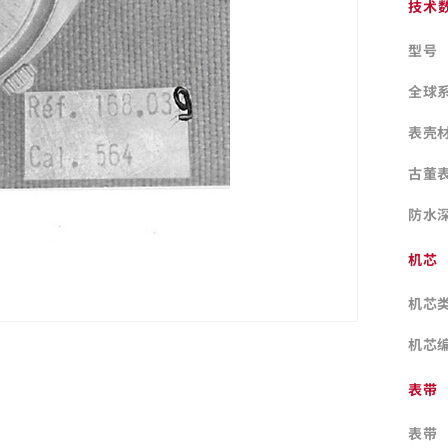
技术
型号
全球
表壳
古董
防水
机芯
机芯
机芯
表带
表带