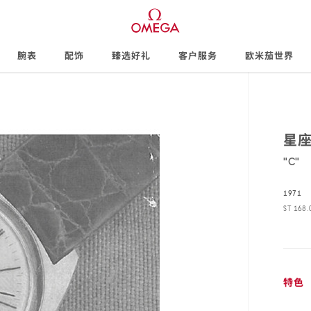
腕表
配饰
臻选好礼
客户服务
欧米茄世界
星
"
C"
1971
ST 168.
ST
168.00
特色