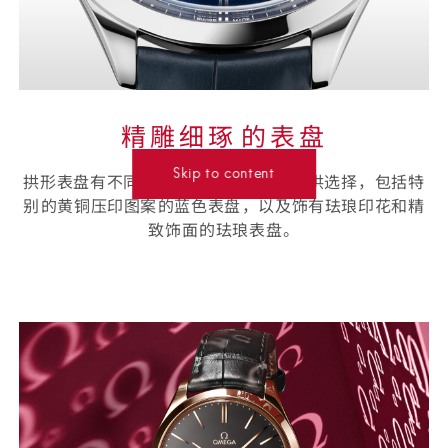
精雕细琢⁠的表盘
Skip to content
拱形表盘有不同⁠的颜色⁠、材质和款式可供选择⁠，包括特
别⁠的黄铜压印图案⁠的蓝色表盘⁠，以及饰有珐琅印花和精
致饰面⁠的珐琅表盘⁠。