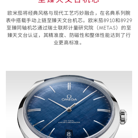
欧米茄将经典风格与现代工艺巧妙融合⁠，在名典系列腕
表中搭载手动上链至臻天文台机芯⁠。欧米茄8910和8929
至臻同轴机芯通过瑞士联邦计量研究院（⁠METAS⁠）⁠的至
臻天文台认证⁠，其精准度⁠、防磁性和整体性能达到了行
业更高标准⁠。
精
雕
细
琢⁠的
表
盘