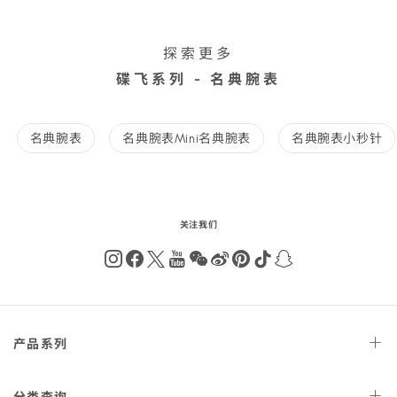
探索更多
碟飞系列 - 名典腕表
名典腕表
名典腕表Mini名典腕表
名典腕表小秒针
关注我们
Instagram
Facebook
Twitter
Youtube
Wechat
Weibo
Pinterest
Tiktok
Snapchat
Footer
产品
系列
navigation
尊霸
腕表