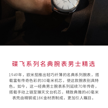
碟飞系列名典腕表男士精选
1949年⁠⁠，欧米茄推出轻巧纤薄⁠⁠的名典系列腕表⁠⁠，搭
载富有传奇色彩⁠⁠的30毫⁠米机芯⁠⁠，使这款腕表别具特
色⁠⁠。如今⁠⁠，这⁠⁠一经典男士腕表系列延续70年传奇⁠⁠，
搭载手动上链至臻天文台机芯⁠⁠，精致典雅⁠的40毫⁠米
表壳由精钢或18K金材质制成⁠，更加引人瞩目⁠。