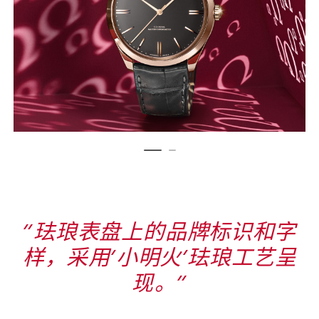
Carousel
controls
“⁠珐琅表盘上⁠的品牌标识和字
样⁠，采用‘⁠小明火⁠’珐琅工艺呈
现⁠。⁠”