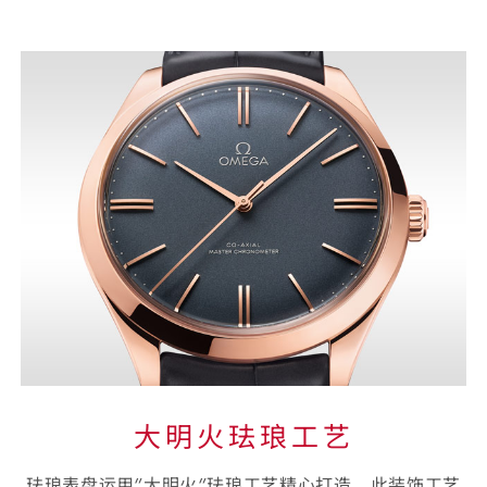
大
明
火
珐
琅
工
艺
大明火珐琅工艺
珐琅表盘运用“⁠大明火⁠”珐琅工艺精心打造⁠，此装饰工艺