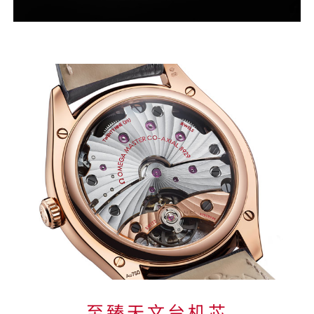
text
on
page
至
臻
天
文
台
机
芯
至臻天文台机芯