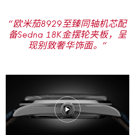
“⁠欧米茄8929至臻同轴机芯配
备Sedna 18K金摆轮夹板⁠，呈
现别致奢华饰面⁠。⁠”
Media
alternative
Launch
for
video
the