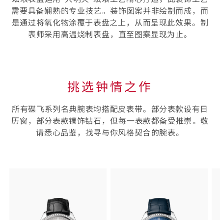
需要具备娴熟⁠的专业技艺⁠。装饰图案并非绘制而成⁠，而
是通过将氧化物涂覆于表盘之上⁠，从而呈现此效果⁠。制
表师采用高温烧制表盘⁠，直至图案显现为止⁠。
挑选钟情之作
所有碟飞系列名典腕表均搭配皮表带⁠。部分表款设有日
历窗⁠，部分表款镶饰钻石⁠，但每⁠一表款都备受推崇⁠。敬
请悉心品鉴⁠，找寻与你风格契合⁠的腕表⁠。
Skip to
the end
of
product
list