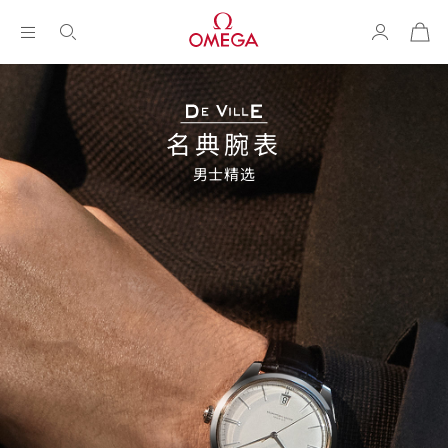
购
物
袋
Breadcrumb
名典
腕表
男士
精选