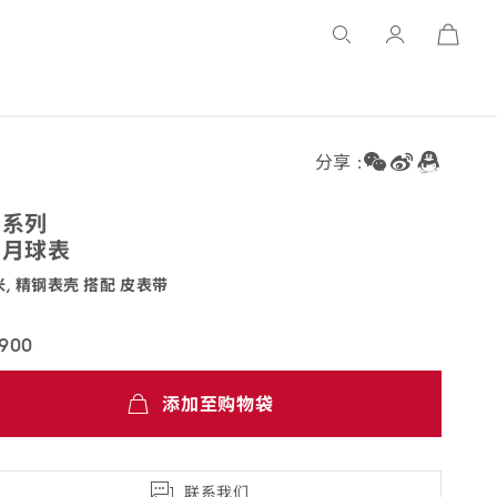
Open
Basket
分享 :
霸
系列
业月
球表
米, 精钢表壳 搭配 皮
表带
.42.50.04.002
,900
添加至购物袋
联系我们