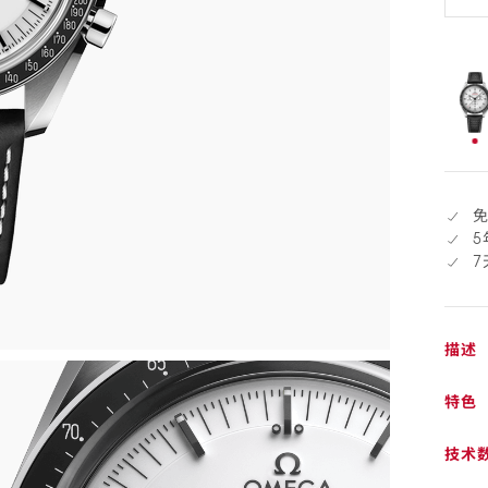
退
货
已
选
择
5
描述
特色
技术