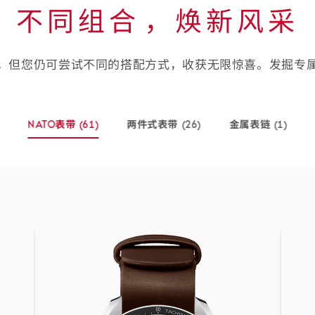
不同组合⁠，焕新风采
，但您仍可尝试不同的搭配方式，收获无限惊喜。发掘专
NATO表带
(61)
两件式表带
(26)
金属表链
(1)
-
-
-
(61
(26
(1
个
个
个
商
商
商
品)
品)
品)