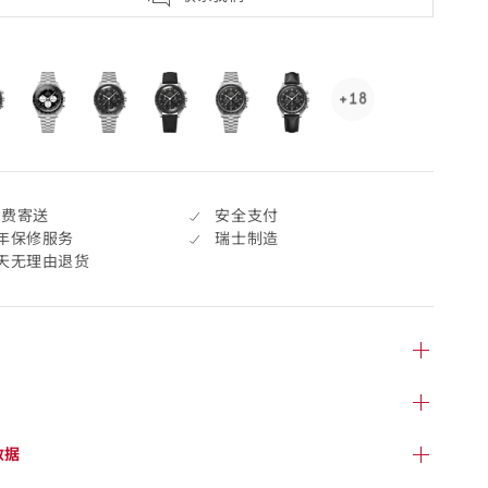
selected
+18
See
18
more,
click
to
免费寄送
安全支付
open.
年保修服务
瑞士制造
7天无理由退货
数据