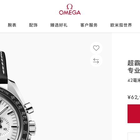
腕表
配饰
臻选好礼
客户服务
欧米茄世界
超
专
42毫
310.32
¥62
免
费
配
送,7
天