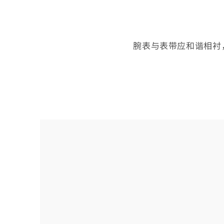
腕表与表带应和谐相衬
选
择
您
的
表
带