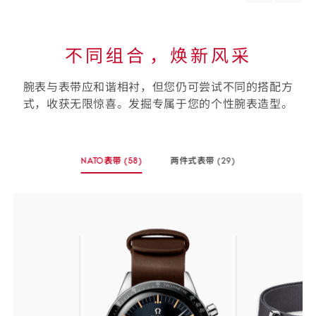
material
materi
不同组合⁠，焕新风采
腕表与表带应和谐相衬，但您仍可尝试不同的搭配方
式，收获无限惊喜。发掘专属于您的个性腕表造型。
选
NATO表带
(58)
两件式表带
(29)
择
-
-
您
(58
(29
个
个
的
商
商
表
品)
品)
带