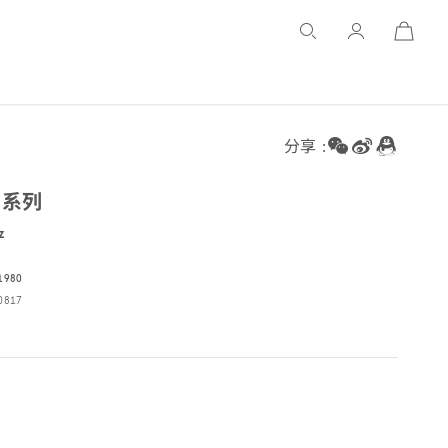
Open
Basket
分享 :
马
系列
z
 1980
08
17
17