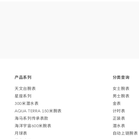
Footer
产品
系列
分类
查询
navigation
天文台
腕表
女士
腕表
星座
系列
男士
腕表
300米潜
水表
金表
AQUA TERRA 150米
腕表
计
时表
海马系列传承
表款
正
装表
海洋宇宙600米
腕表
潜
水表
月
球表
自动上链
腕表