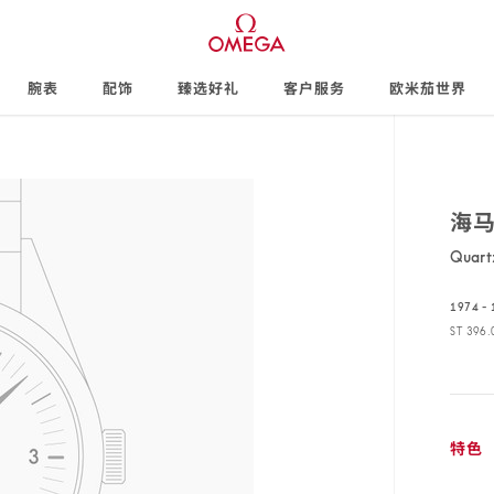
腕表
配饰
臻选好礼
客户服务
欧米茄世界
海
Quar
t
1974 -
ST 396.
ST
396.08
特色