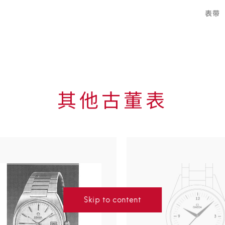
表带
其他古董表
Skip to
the end
of
product
list
Skip to content