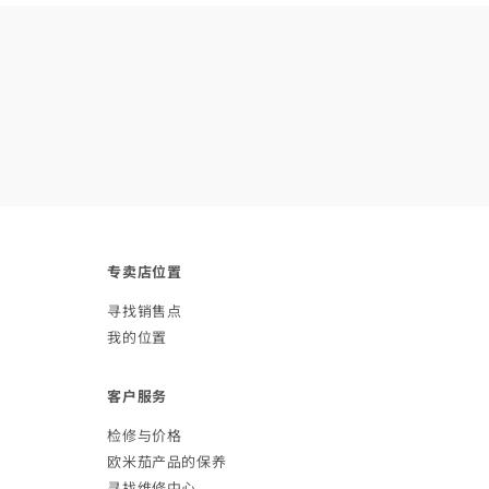
专卖店
位置
寻找销
售点
我的
位置
客户
服务
检修与
价格
欧米茄产品的
保养
寻找维修
中心