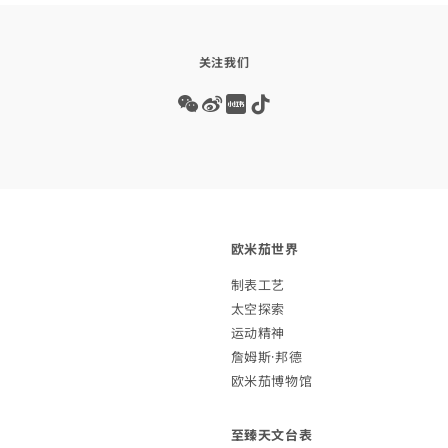
关注我们
Wechat
Weibo
Redbook
Tiktok
欧米茄
世界
制表
工艺
太空
探索
运动
精神
詹姆斯·
邦德
欧米茄博
物馆
至臻天文
台表