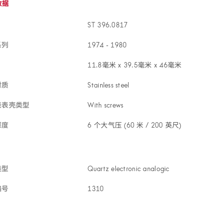
数据
ST 396.08
17
系列
1974 ‑ 19
80
11.8毫米 x 39.5毫米 x 46
毫米
材质
Stainless ste
el
表表壳
类型
With scre
ws
深度
6 个大气压 (60 米 / 200 英
尺)
类型
Quartz electronic analog
ic
编号
13
10