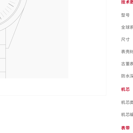
技术
型号
全球
尺寸
表壳
古董
防水
机芯
机芯
机芯
表带