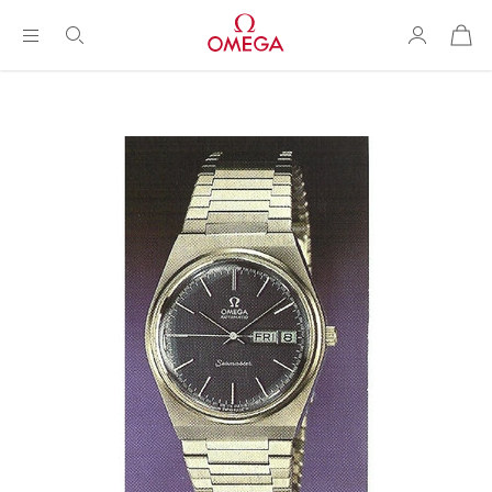
购
物
袋
Breadcrumb