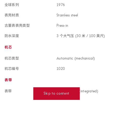
全球
系列
19
76
表壳
材质
Stainless ste
el
古董表表壳
类型
Press‑
in
防水
深度
3 个大气压 (30 米 / 100 英
尺)
机芯
机芯
类型
Automatic (mechanica
l)
机芯
编号
10
20
表带
表带
Stainless steel (integrate
d)
Skip to content