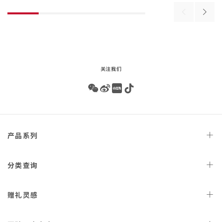
beginning
of
Previous
Next
product
products
produ
list
关注我们
Wechat
Weibo
Redbook
Tiktok
Footer
产品
系列
navigation
天文台
腕表
分类
查询
星座
系列
女士
腕表
赠礼
灵感
300米潜
水表
男士
腕表
AQUA TERRA 150米
女士
好礼
腕表