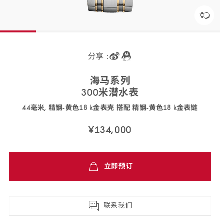
分享 :
海马
系列
300米潜
水表
44毫米, 精钢‑黄色18 k金表壳 搭配 精钢‑黄色18 k金
表链
210.20.44.51.03.001
¥134,000
免
立即预订
费
配
送,7
天
联系我们
退