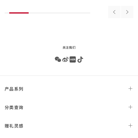
the
beginning
壳
壳
of
搭
搭
Previous
Next
product
配
配
products
produ
list
精
精
钢
钢
表链
表链
4.51.01.002
关注我们
Wechat
Weibo
Redbook
Tiktok
Footer
产品
系列
navigation
天文台
腕表
分类
查询
星座
系列
女士
腕表
赠礼
灵感
300米潜
水表
男士
腕表