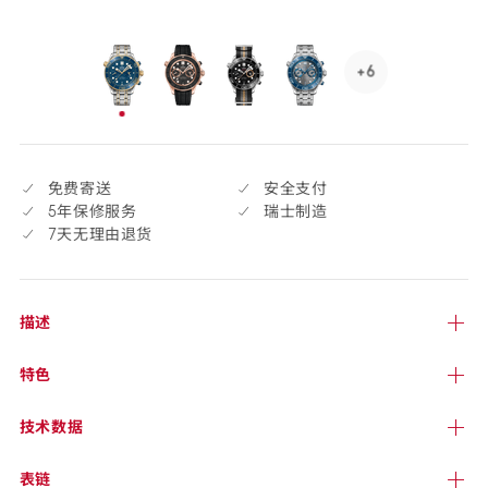
货
selected
+6
See
6
已
more,
选
click
择
to
免费寄送
安全支付
open.
5年保修服务
瑞士制造
7天无理由退货
描述
特色
技术
数据
表链