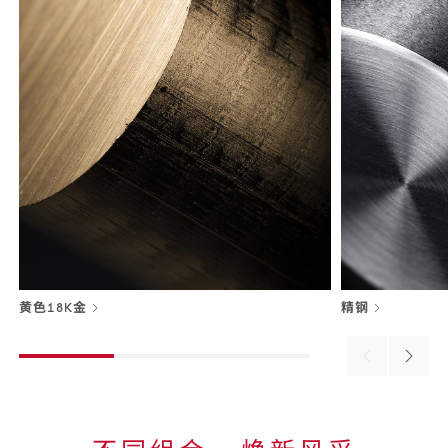
黄色18K金
精钢
Previous
Next
material
materi