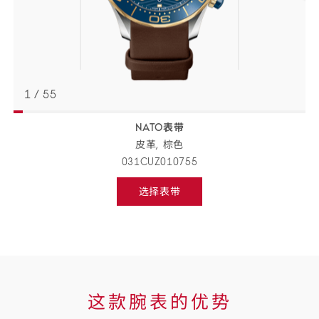
1
/
55
NATO表带
返回
BACK
皮革,
棕色
TO
PREVIOUS
031CUZ010755
STEP
表
选择表带
带
Select
strap,
详
go
to
情
next
step
这
这款腕表的优势