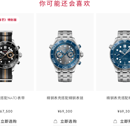
你可能还会喜欢
Skip to
the end
of
锋芒》特
别版
product
list
owrap">
搭配NATO
表带
精钢表壳搭配精钢
表链
精钢表壳搭配
44
44
毫
毫
67,500
¥69,300
¥69,3
米,
米,
精
精
立即选购
立即选购
立即
钢
钢
Skip to
即选购
- 海马<span class="nowrap">系列</span> 44毫米, 精钢表壳 
立即选购
- 海马<span class="nowrap
立即预订
表
表