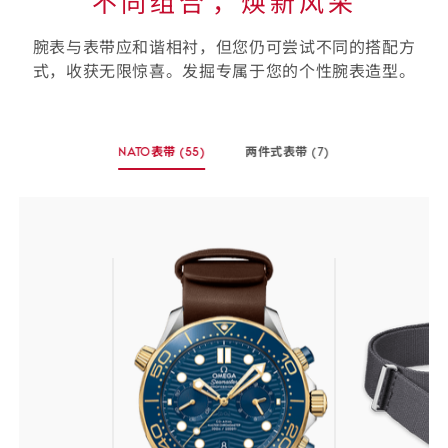
不同组合⁠，焕新风采
腕表与表带应和谐相衬，但您仍可尝试不同的搭配方
式，收获无限惊喜。发掘专属于您的个性腕表造型。
选
NATO表带
(55)
两件式表带
(7)
择
-
-
您
(55
(7
个
个
的
商
商
表
品)
品)
带