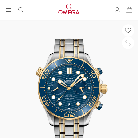
购
物
袋
Breadcrumb