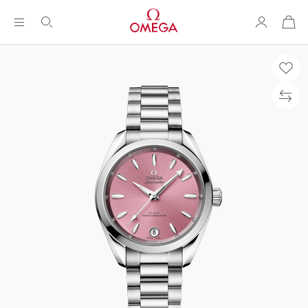
购
物
袋
Breadcrumb