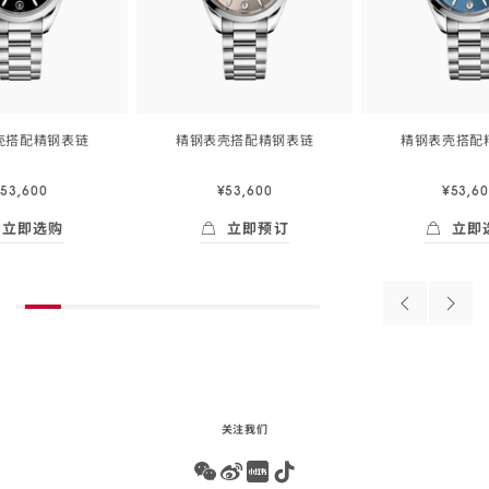
壳搭配精钢
表链
精钢表壳搭配精钢
表链
精钢表壳搭配
34
34
毫
毫
53,600
¥53,600
¥53,6
米,
米,
精
精
立即选购
立即预订
立即
钢
钢
Skip to
即选购
- 海马<span class="nowrap">系列</span> 34毫米, 精钢表壳
立即预订
- 海马<span class="nowrap
立即选购
表
表
the
beginning
壳
壳
of
搭
搭
Previous
Next
product
配
配
products
produ
list
精
精
钢
钢
表链
表链
关注我们