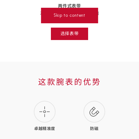
两件式表带
返回
BACK
灰棕色鳄鱼皮表带，搭配
针扣
TO
Skip to content
PREVIOUS
032CUZ004800
STEP
表
选择表带
带
Select
strap,
详
go
to
情
next
step
这
这款腕表的优势
款
腕
表
的
卓越精准度
防磁
优