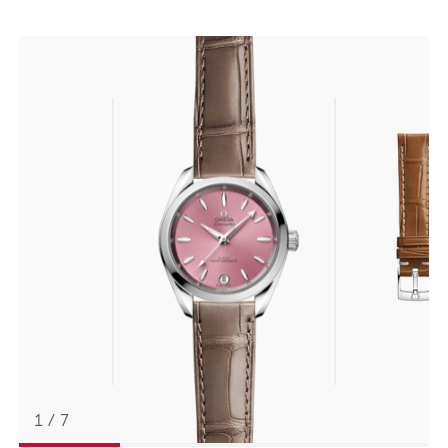
选
择
您
的
表
带
1
/
7