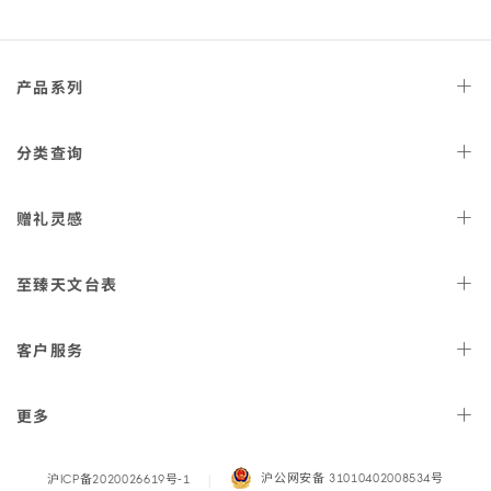
Wechat
Weibo
Redbook
Tiktok
Footer
产品
系列
navigation
天文台
腕表
分类
查询
星座
系列
女士
腕表
赠礼
灵感
300米潜
水表
男士
腕表
AQUA TERRA 150米
女士
好礼
腕表
至臻天文
台表
金表
海马系列传承
男士
好礼
表款
计
认证
时表
客户
服务
海洋宇宙600米
佳节
好礼
腕表
正
查询
装表
结果
月
特工007的重要
检修与
球表
价格
装备
更多
潜
认证卡片扫描IPHONE应用
水表
程序
月之
查看所有款
欧米茄产品的
暗面
式
保养
自动上链
新闻发
布室
腕表
Legal
沪公网安备 3101040200853
4号
沪ICP备2020026619号
‑1
LADYMATIC
寻找维修
中心
腕表