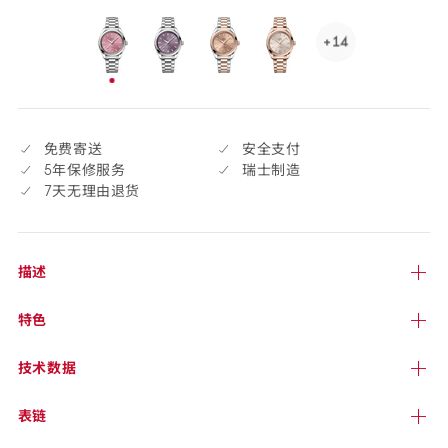
+14
See
14
已
more,
选
click
择
to
免费寄送
安全支付
open.
5年保修服务
瑞士制造
7天无理由退货
描述
特色
技术
数据
表链