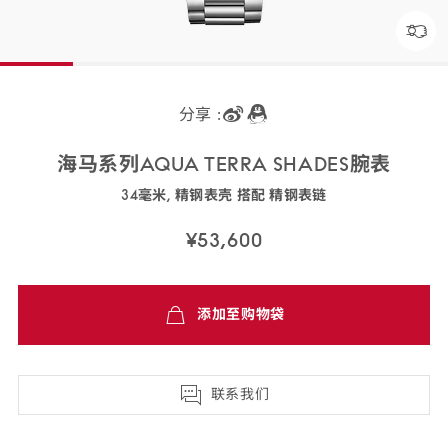
分享 :
海马系列AQUA TERRA SHADES
腕表
34毫米, 精钢表壳 搭配 精钢
表链
220.10.34.20.10.003
¥53,600
免
添加至购物袋
费
配
送,7
天
联系我们
退
货