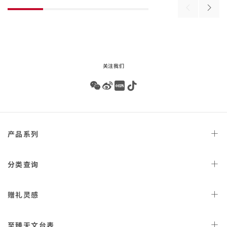
of
壳
搭
Previous
Next
product
搭
配
products
produ
list
配
橡
橡
胶
胶
表带
表带
关注我们
Wechat
Weibo
Redbook
Tiktok
Footer
产品
系列
navigation
天文台
腕表
分类
查询
星座
系列
女士
腕表
赠礼
灵感
300米潜
水表
男士
腕表
AQUA TERRA 150米
女士
好礼
腕表
至臻天文
台表