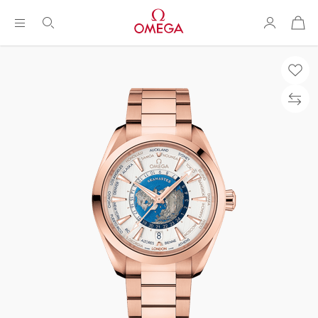
购
物
袋
Breadcrumb