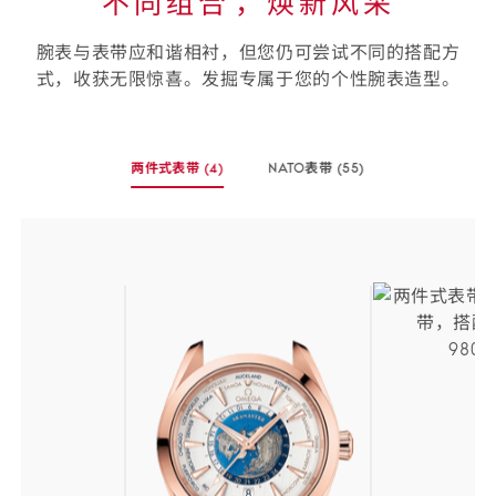
不同组合⁠，焕新风采
腕表与表带应和谐相衬，但您仍可尝试不同的搭配方
式，收获无限惊喜。发掘专属于您的个性腕表造型。
选
两件式表带
(4)
NATO表带
(55)
择
-
-
您
(4
(55
个
个
的
商
商
表
品)
品)
带