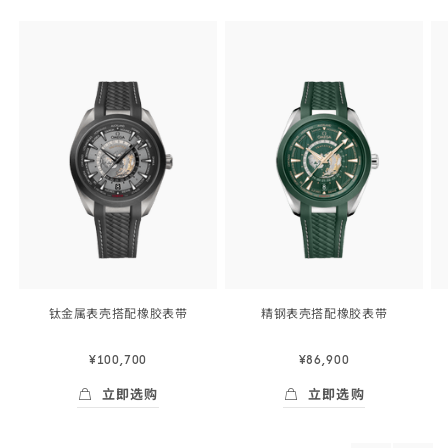
Skip to
the end
of
product
list
钛金属表壳搭配橡胶
表带
精钢表壳搭配橡胶
表带
43
43
毫
毫
¥100,700
¥86,900
米,
米,
钛
精
立即选购
立即选购
金
钢
Skip to
立即选购
- 海马<span class="nowrap">系列</span>
立即选购
- 海马<span c
属
表
the
beginning
表
壳