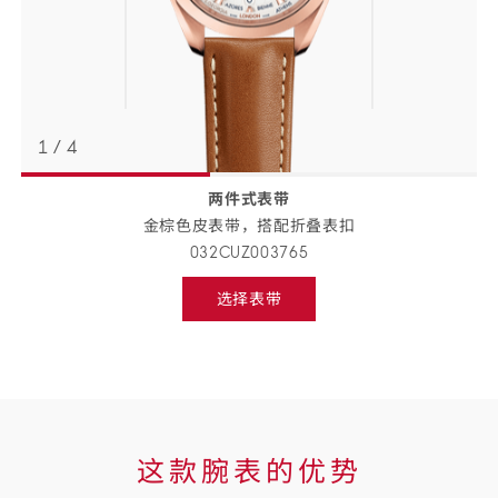
1
/
4
两件式表带
返回
BACK
金棕色皮表带，搭配折叠
表扣
TO
PREVIOUS
032CUZ003765
STEP
表
选择表带
带
Select
strap,
详
go
to
情
next
step
这
这款腕表的优势