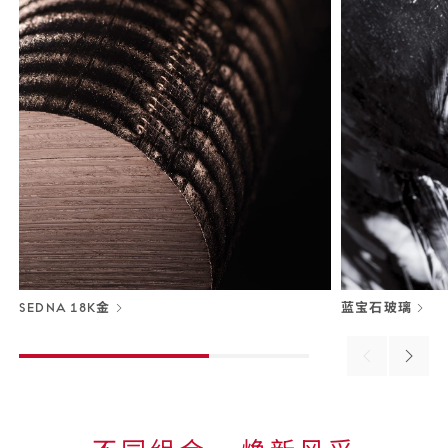
SEDNA 18K金
蓝宝石玻璃
Previous
Next
material
materi