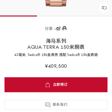
分享 :
海马
系列
AQUA TERRA 150米
腕表
43毫米, Sedna® 18k金表壳 搭配 Sedna® 18k金
表链
220.50.43.22.02.001
¥409,500
免
立即预订
费
配
送,7
天
联系我们
退