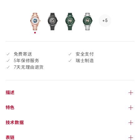
货
+5
See
5
已
more,
选
click
择
to
免费寄送
安全支付
open.
5年保修服务
瑞士制造
7天无理由退货
描述
特色
技术
数据
表链