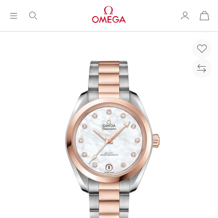
购
物
袋
Breadcrumb