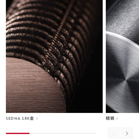
SEDNA 18K金
精钢
Previous
Next