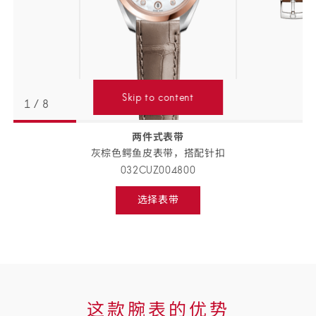
Skip to content
1
/
8
两件式表带
返回
BACK
灰棕色鳄鱼皮表带，搭配
针扣
TO
PREVIOUS
032CUZ004800
STEP
表
选择表带
带
Select
strap,
详
go
to
情
next
step
这
这款腕表的优势