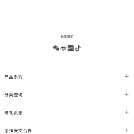
audio
关注我们
Wechat
Weibo
Redbook
Tiktok
Footer
产品
系列
navigation
天文台
腕表
分类
查询
星座
系列
女士
腕表
赠礼
灵感
300米潜
水表
男士
腕表
AQUA TERRA 150米
女士
好礼
腕表
至臻天文
台表
金表