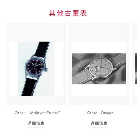
其他古董表
Skip to
the end
of
product
list
‑ Other
‑
"Malayan Force
s"
‑ Other
‑
Ome
ga
详细信息
详细信息
Skip to
详细信息
- ‑ Other<span class="nowrap"> ‑</span>
详细信息
- ‑ Other<sp
the