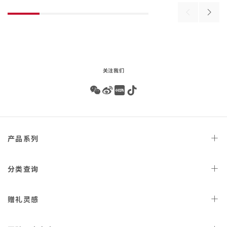
beginning
of
Previous
Next
product
products
produ
list
关注我们
Wechat
Weibo
Redbook
Tiktok
Footer
产品
系列
navigation
天文台
腕表
分类
查询
星座
系列
女士
腕表
赠礼
灵感
300米潜
水表
男士
腕表
AQUA TERRA 150米
女士
好礼
腕表