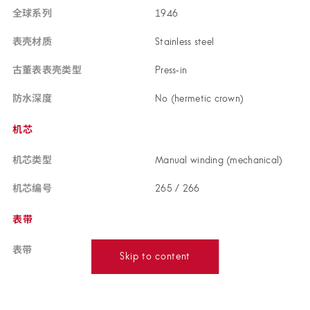
全球
系列
19
46
表壳
材质
Stainless ste
el
古董表表壳
类型
Press‑
in
防水
深度
No (hermetic crow
n)
机芯
机芯
类型
Manual winding (mechanica
l)
机芯
编号
265 / 2
66
表带
表带
Leath
er
Skip to content