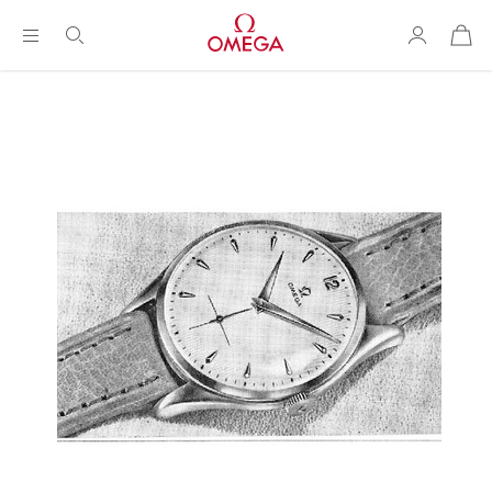
购
物
袋
Breadcrumb