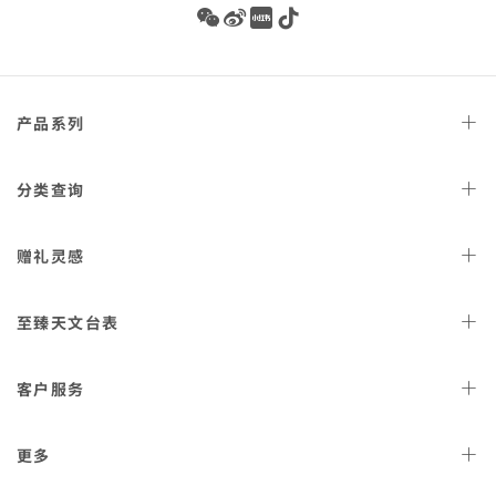
Wechat
Weibo
Redbook
Tiktok
Footer
产品
系列
navigation
天文台
腕表
分类
查询
星座
系列
女士
腕表
赠礼
灵感
300米潜
水表
男士
腕表
AQUA TERRA 150米
女士
好礼
腕表
至臻天文
台表
金表
海马系列传承
男士
好礼
表款
计
认证
时表
客户
服务
海洋宇宙600米
佳节
好礼
腕表
正
查询
装表
结果
月
特工007的重要
检修与
球表
价格
装备
更多
潜
认证卡片扫描IPHONE应用
水表
程序
月之
查看所有款
欧米茄产品的
暗面
式
保养