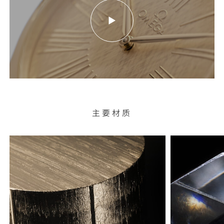
Media
alternative
Launch
for
video
the
text
on
page
主要材质