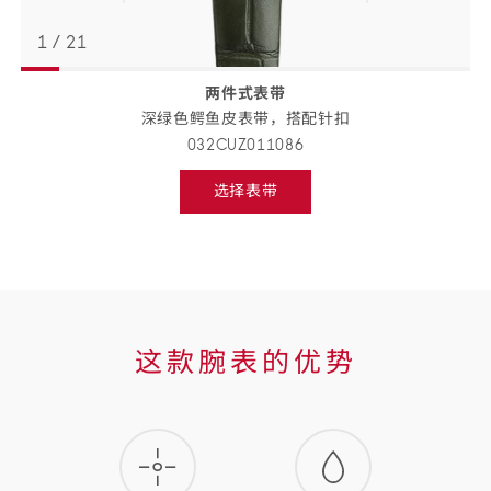
1
/
21
两件式表带
返回
BACK
深绿色鳄鱼皮表带，搭配
针扣
TO
PREVIOUS
032CUZ011086
STEP
表
选择表带
带
Select
strap,
详
go
to
情
next
step
这
这款腕表的优势
款
腕
表