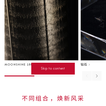
MOONSHINE 18K金
钻石
Skip to content
Previous
Next
material
materi
不同组合⁠，焕新风采