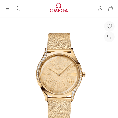
购
物
袋
Breadcrumb