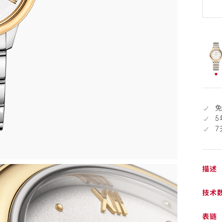
天
退
货
已
选
择
5
描述
技术
表链