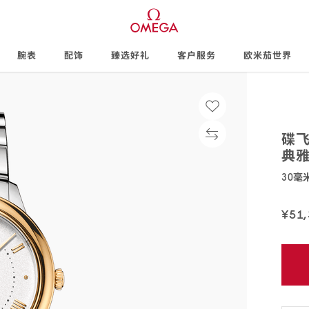
腕表
配饰
臻选好礼
客户服务
欧米茄世界
碟
典
30毫
434.20
¥51
免
费
配
送,7