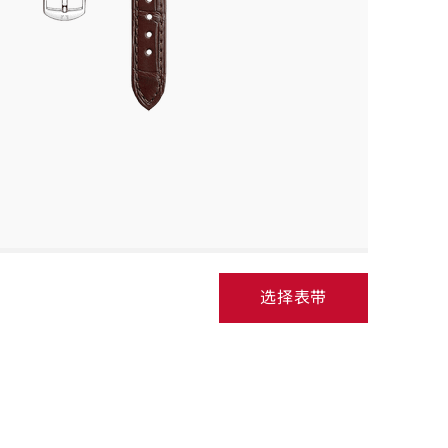
选择表带
Select
strap,
go
to
next
step