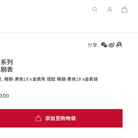
Open
Basket
分享 :
飞
系列
雅
腕表
米, 精钢‑黄色18 k金表壳 搭配 精钢‑黄色18 k金
表链
.30.60.02.002
,300
添加至购物袋