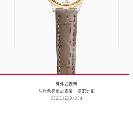
两件式表带
灰棕色鳄鱼皮表带，搭配
针扣
032CUZ004834