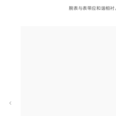
腕表与表带应和谐相衬
选
择
您
的
表
带
Previous
strap