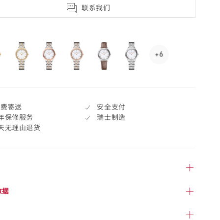
联系我们
+6
See
6
more,
click
to
免费寄送
安全支付
open.
年保修服务
瑞士制造
7天无理由退货
数据