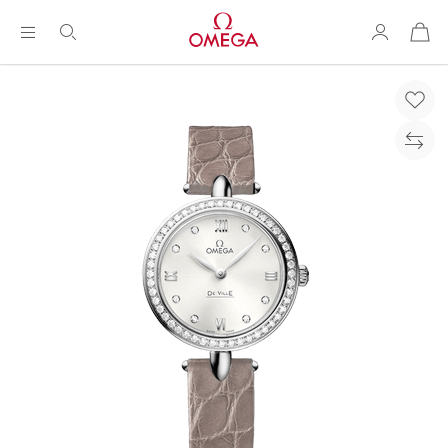
购
物
袋
Breadcrumb