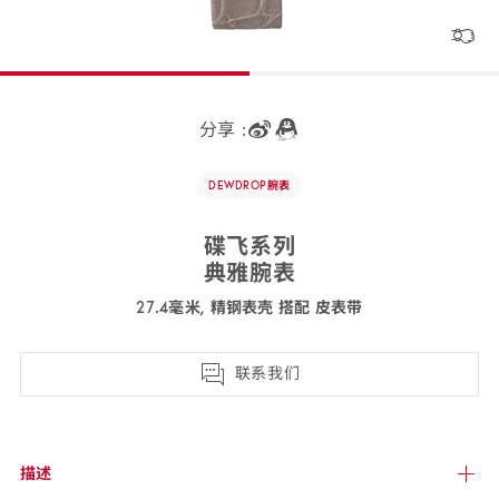
分享 :
DEWDROP
腕表
碟飞
系列
典雅
腕表
27.4毫米, 精钢表壳 搭配 皮
表带
424.18.27.60.52.001
联系我们
描述