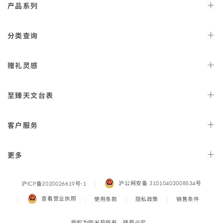
产品
系列
navigation
天文台
腕表
分类
查询
星座
系列
女士
腕表
赠礼
灵感
300米潜
水表
男士
腕表
AQUA TERRA 150米
女士
好礼
腕表
至臻天文
台表
金表
海马系列传承
男士
好礼
表款
计
认证
时表
客户
服务
海洋宇宙600米
佳节
好礼
腕表
正
查询
装表
结果
月
特工007的重要
检修与
球表
价格
装备
更多
潜
认证卡片扫描IPHONE应用
水表
程序
月之
查看所有款
欧米茄产品的
暗面
式
保养
自动上链
新闻发
布室
腕表
Legal
沪公网安备 3101040200853
4号
沪ICP备2020026619号
‑1
LADYMATIC
寻找维修
中心
腕表
Navigation
查看营业
执照
使用
条款
隐私
政策
销售
条件
碟飞
常见
系列
问题
版权为欧米茄所有，转载必究。