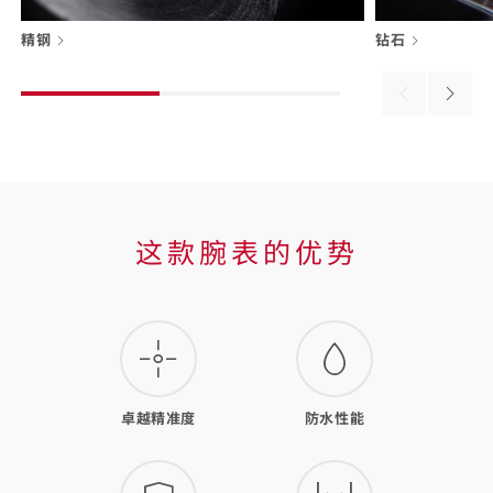
精钢
钻石
Previous
Next
material
materi
这
这款腕表的优势
款
腕
表
的
卓越精准度
防水性能
优
势