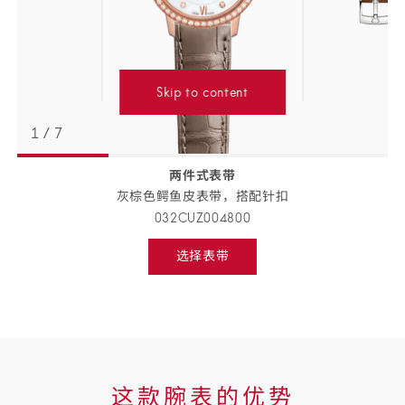
Skip to content
1
/
7
两件式表带
返回
BACK
灰棕色鳄鱼皮表带，搭配
针扣
TO
PREVIOUS
032CUZ004800
STEP
表
选择表带
带
Select
strap,
详
go
to
情
next
step
这
这款腕表的优势