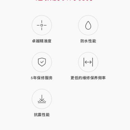
款
腕
表
的
卓越精准度
防水性能
优
势
5年保修服务
更低的维修保养频率
抗震性能