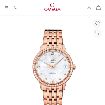
购
物
袋
Breadcrumb