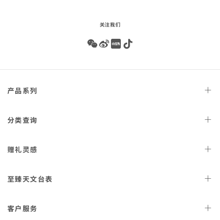
关注我们
Wechat
Weibo
Redbook
Tiktok
Footer
产品
系列
navigation
天文台
腕表
分类
查询
星座
系列
女士
腕表
赠礼
灵感
300米潜
水表
男士
腕表
AQUA TERRA 150米
女士
好礼
腕表
至臻天文
台表
金表
海马系列传承
男士
好礼
表款
计
认证
时表
客户
服务
海洋宇宙600米
佳节
好礼
腕表