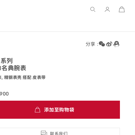
Open
Basket
分享 :
飞
系列
NI名典
腕表
米, 精钢表壳 搭配 皮
表带
.26.60.04.004
,900
添加至购物袋
联系我们