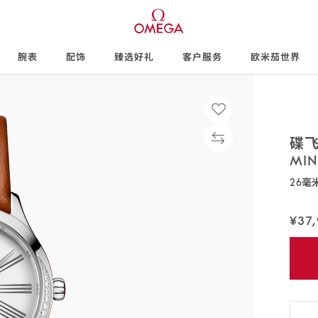
腕表
配饰
臻选好礼
客户服务
欧米茄世界
碟
MI
26毫
428.17
¥37
免
费
配
送,7
天