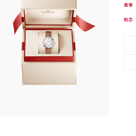
表带
机芯