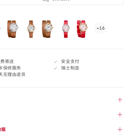
selected
+16
See
16
more,
click
to
免费寄送
安全支付
open.
年保修服务
瑞士制造
7天无理由退货
数据