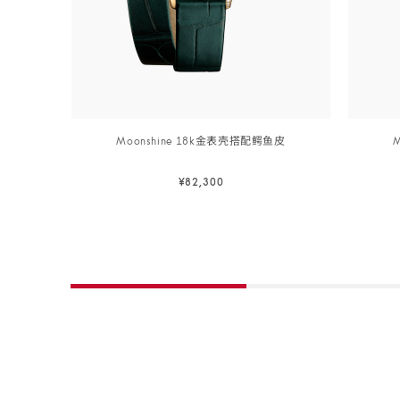
Moonshine 18k金表壳搭配鳄
鱼皮
26
26
毫
毫
¥82,300
米,
米,
Moonshine
Moonshi
立即订阅
18k
18k
立即订阅
金
金
表
表
壳
壳
搭
搭
配
配
鳄
鳄
鱼皮
鱼皮