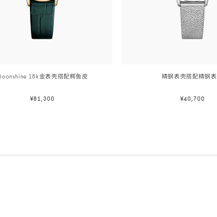
Moonshine 18k金表壳搭配鳄
鱼皮
精钢表壳搭配精钢
表
26
毫
¥81,300
¥40,700
米,
ne
精
立即预订
立即预订
钢
Skip to
立即预订
立即预订
表
the
壳
beginning
搭
of
配
product
精
list
钢
表链