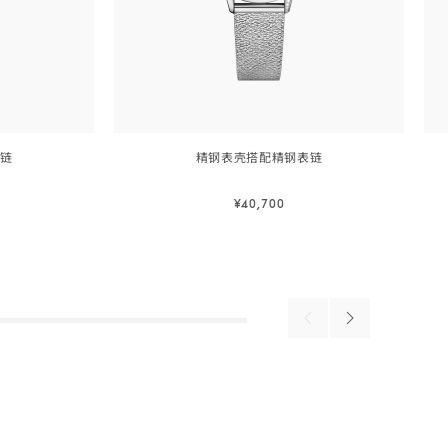
链
精钢表壳搭配精钢
表链
26
26
毫
毫
¥40,700
米,
米
精
精
立即预订
钢
钢
立即预订
表
表
壳
壳
搭
搭
配
配
Previous
Next
products
products
精
鳄
钢
鱼
表链