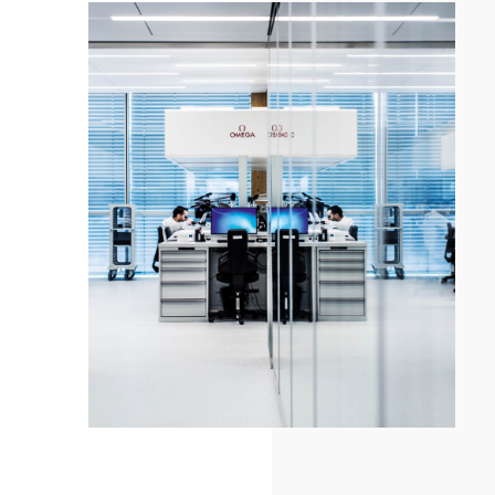
这
款
腕
表
的
优
势