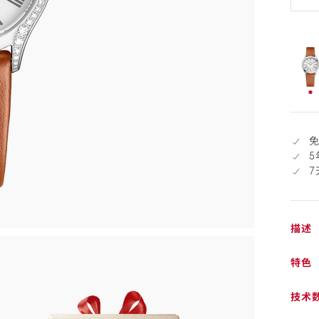
退
货
已
选
择
5
描述
特色
技术