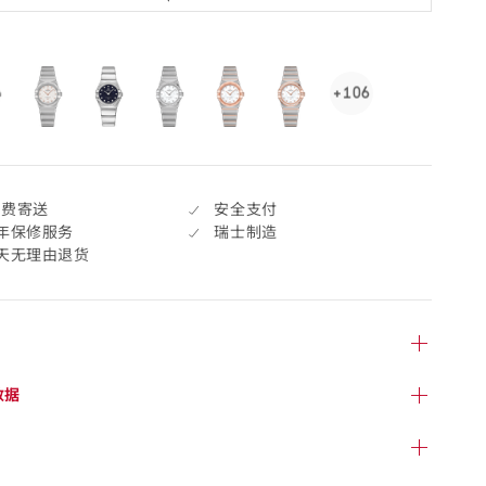
cted
+106
See
106
more,
click
to
免费寄送
安全支付
open.
年保修服务
瑞士制造
7天无理由退货
数据