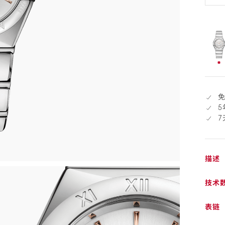
退
货
sele
已
选
择
5
描述
技术
表链