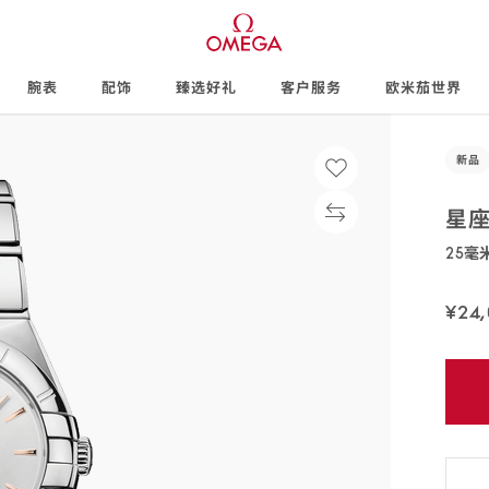
腕表
配饰
臻选好礼
客户服务
欧米茄世界
新品
星
25毫
131.10
¥24
免
费
配
送,7
天