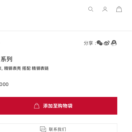
Open
Basket
分享 :
座
系列
米, 精钢表壳 搭配 精钢
表链
.25.60.02.002
,000
添加至购物袋
联系我们