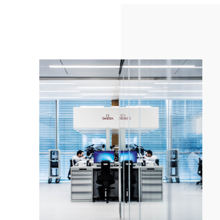
这
款
腕
表