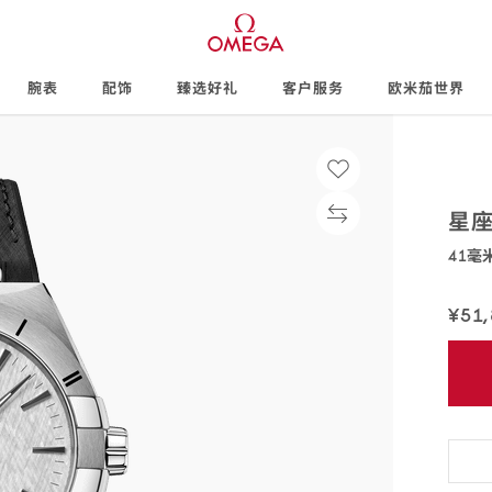
腕表
配饰
臻选好礼
客户服务
欧米茄世界
星
41毫
131.12
¥51
免
费
配
送,7
天
退