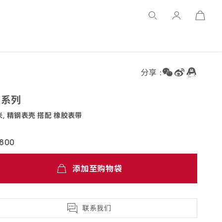
Open
Basket
分享 :
座
系列
米, 精钢表壳 搭配 橡胶
表带
.41.21.06.001
,800
添加至购物袋
联系我们