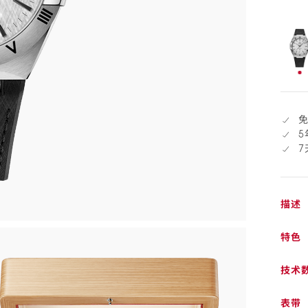
货
已
选
择
5
描述
特色
技术
表带