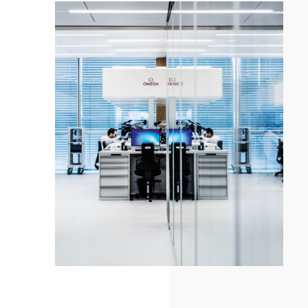
这
款
腕
表
的
优
势