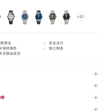
+11
See
11
more,
click
to
免费寄送
安全支付
open.
年保修服务
瑞士制造
7天无理由退货
数据