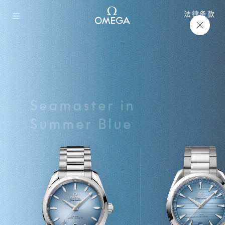
法律条款
150M
Seamaster in
Summer Blue
300M
600M