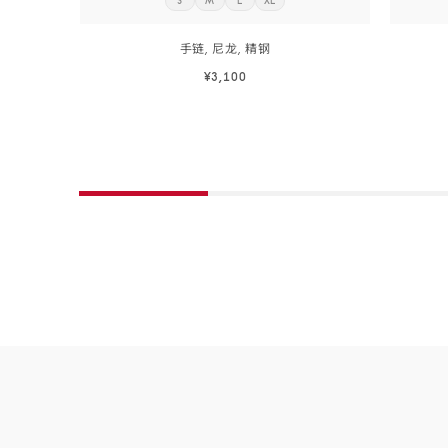
S
M
L
XL
立
立
立
立
精
精
即
即
即
即
订
订
订
订
钢
钢
手链, 尼龙,
精钢
阅
阅
阅
阅
-
-
¥3,100
BA02CW00003R2
BA02
立即订阅
立即订阅