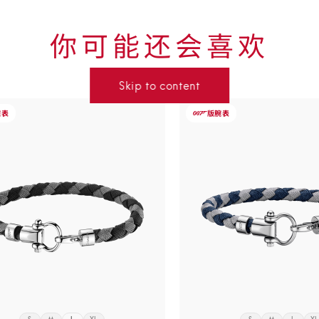
你可能还会喜欢
Skip to
Skip to content
the end
of
-
腕表
版
腕表
product
007
欧
list
米
茄
Aqua
系
列
span
Saili<span
="nowrap">ng</span>
class="nowrap">ng</sp
手
链,
尼
龙,