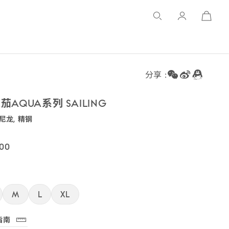
Open
Basket
分享 :
茄AQUA系列 SAILI
NG
 尼龙,
精钢
W00003R2
00
M
L
XL
指南