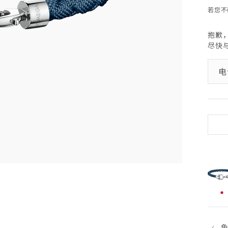
(open
若您不
抱歉
尽快
sele
已
选
择