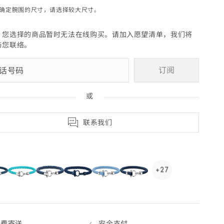
s PDF-document)
确定腕围的尺寸，请选择较大尺寸。
，您选择的商品暂时无法在线购买。请加入愿望清单，我们将
与您联
络。
订阅
或
联系我们
cted
selected
selected
+27
See
27
more,
click
to
免费寄送
安全支付