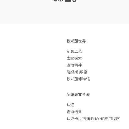
Wechat
Weibo
Redbook
Tiktok
欧米茄
世界
制表
工艺
太空
探索
运动
精神
詹姆斯·
邦德
欧米茄博
物馆
至臻天文
台表
认证
查询
结果
认证卡片扫描IPHONE应用
程序