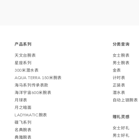
Footer
产品
系列
分类
查询
navigation
天文台
腕表
女士
腕表
星座
系列
男士
腕表
300米潜
水表
金表
AQUA TERRA 150米
腕表
计
时表
海马系列传承
表款
正
装表
海洋宇宙600米
腕表
潜
水表
月
球表
自动上链
腕表
月之
暗面
LADYMATIC
腕表
赠礼
灵感
碟飞
系列
女士
好礼
名典
腕表
男士
好礼
典雅
腕表