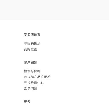
专卖店
位置
寻找销
售点
我的
位置
客户
服务
检修与
价格
欧米茄产品的
保养
寻找维修
中心
常见
问题
更多