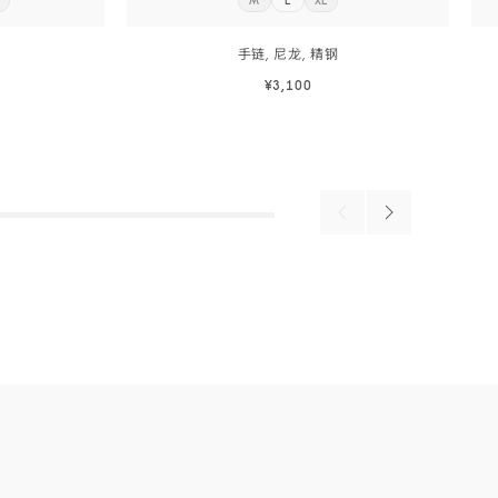
L
M
L
XL
立
立
精
即
即
订
订
钢
手链, 尼龙,
精钢
阅
阅
-
-
¥3,100
BA02CW0000103
B
立即选购
立即选购
Previous
Next
products
products