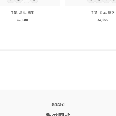
S
M
L
XL
S
M
L
X
立
立
立
立
立
立
立
精
即
即
即
即
即
即
即
订
订
订
订
订
订
订
钢
手链, 尼龙,
精钢
手链, 尼龙,
精钢
阅
阅
阅
阅
阅
阅
阅
-
¥3,100
¥3,100
CW00001R2
BA02CW00002R2
立即选购
立即订阅
Skip to
立即选购
立即订阅
the
beginning
of
product
list
关注我们