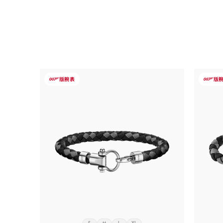
-
-
版
腕表
版
007
007
欧
欧
米
米
茄
茄
Aqua
Aqua
系
系
列
列
Saili<span
Saili<
class="nowrap">ng</span>
class
手
手
链,
链,
尼
尼
龙,
龙,