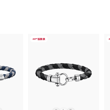
-
-
版
腕表
007
0
欧
米
茄
Aqua
A
系
列
Saili<span
Sa
an>
class="nowrap">ng</span>
c
手
链,
链
尼
龙,
龙